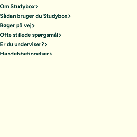
Om Studybox
Sådan bruger du Studybox
Bøger på vej
Ofte stillede spørgsmål
Er du underviser?
Handelsbetingelser
Privatlivspolitik
Prøv 7 dage gratis
Prøv 7 dage gratis - herefter 249 kr./md.
Afmeld dig når som helst
Opret profil