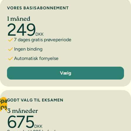
Vælg abonnement
VORES BASISABONNEMENT
1 måned
249
DKK
7 dages gratis prøveperiode
Ingen binding
Automatisk fornyelse
1 måned
Vælg
Spar
GODT VALG TIL EKSAMEN
10%
3 måneder
675
DKK