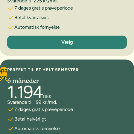
Svarende til 225 kr./md.
7 dages gratis prøveperiode
Betal kvartalsvis
Automatisk fornyelse
3 måneder
Vælg
Spar
PERFEKT TIL ET HELT SEMESTER
20%
6 måneder
1.194
DKK
Svarende til 199 kr./md.
7 dages gratis prøveperiode
Betal halvårligt
Automatisk fornyelse