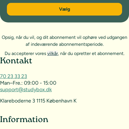
6 måneder
Vælg
Opsig, når du vil, og dit abonnement vil ophøre ved udgangen
af indeværende abonnementsperiode.
Du accepterer vores
vilkår
, når du opretter et abonnement.
Sideoversigt og kontakt
Kontakt
70 23 33 23
Man–Fre.:
09:00 - 15:00
support@studybox.dk
Klareboderne 3 1115 København K
Information