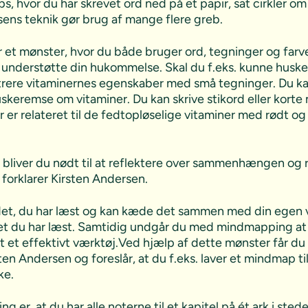
s, hvor du har skrevet ord ned på et papir, sat cirkler
sens teknik gør brug af mange flere greb.
 et mønster, hvor du både bruger ord, tegninger og farver
at understøtte din hukommelse. Skal du f.eks. kunne hus
strere vitaminernes egenskaber med små tegninger. Du kan 
skeremse om vitaminer. Du kan skrive stikord eller korte 
 er relateret til de fedtopløselige vitaminer med rødt og al
 bliver du nødt til at reflektere over sammenhængen og r
forklarer Kirsten Andersen.
år det, du har læst og kan kæde det sammen med din egen
et du har læst. Samtidig undgår du med mindmapping at 
t et effektivt værktøj.
Ved hjælp af dette mønster får du 
sten Andersen og foreslår, at du f.eks. laver et mindmap til
ke.
r, at du har alle noterne til et kapitel på ét ark i sted