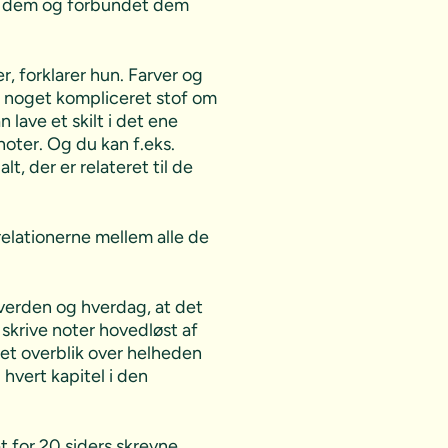
 om dem og forbundet dem
, forklarer hun. Farver og
ke noget kompliceret stof om
lave et skilt i det ene
noter. Og du kan f.eks.
t, der er relateret til de
elationerne mellem alle de
 verden og hverdag, at det
skrive noter hovedløst af
et overblik over helheden
 hvert kapitel i den
et for 20 siders skrevne