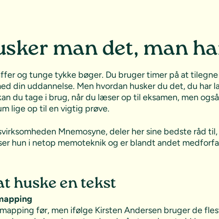
sker man det, man ha
fer og tunge tykke bøger. Du bruger timer på at tilegne d
med din uddannelse. Men hvordan husker du det, du har l
kan du tage i brug, når du læser op til eksamen, men også
 lige op til en vigtig prøve.
usvirksomheden Mnemosyne, deler her sine bedste råd til,
viser hun i netop memoteknik og er blandt andet medforfa
 at huske en tekst
ndmapping
mapping før, men ifølge Kirsten Andersen bruger de flest