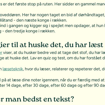
hus er det første stop på ruten. Her sidder en gammel m
oveddøren. Her har nogen taget en bid af dørhåndtaget,
 Blåtand - den næste konge i rækken.
nd i gangen og kigger sig i spejlet men opdager, at hun
g - den tredje konge i rækken.
ier til at huske det, du har læst
er
viser, at du husker bedre ved at tage det stof, du har l
ge at huske det. Lav en quiz og test, om du har forstået d
en
læseteknik
, hvor du læser, relaterer og repeterer det, d
d på at læse dine noter igennem, når du er færdig med a
efter 14 dage, efter 30 dage, efter 60 dage og efter 90 da
r man bedst en tekst?