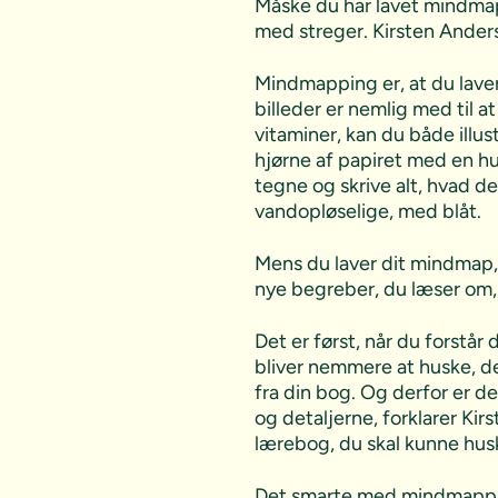
Måske du har lavet mindmap
med streger. Kirsten Ander
Mindmapping er, at du laver
billeder er nemlig med til 
vitaminer, kan du både illu
hjørne af papiret med en hu
tegne og skrive alt, hvad der
vandopløselige, med blåt.
Mens du laver dit mindmap,
nye begreber, du læser om, 
Det er først, når du forst
bliver nemmere at huske, d
fra din bog. Og derfor er de
og detaljerne, forklarer Kir
lærebog, du skal kunne hus
Det smarte med mindmapping e