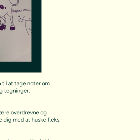
til at tage noter om
g tegninger.
 være overdrevne og
e dig med at huske f.eks.