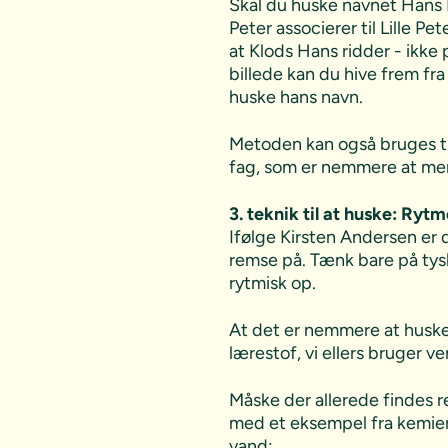
Skal du huske navnet Hans P
Peter associerer til Lille P
at Klods Hans ridder - ikk
billede kan du hive frem fr
huske hans navn.
Metoden kan også bruges til
fag, som er nemmere at mem
3. teknik til at huske: Ryt
Ifølge Kirsten Andersen er 
remse på. Tænk bare på tys
rytmisk op.
At det er nemmere at huske 
lærestof, vi ellers bruger ve
Måske der allerede findes r
med et eksempel fra kemien
vand: