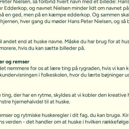
eter Nielsen, så forbind hvert navn med et billede: Hans
eter Edderkop, og navnet Nielsen minder lidt om navnet på 
e på en ged, men på en kæmpe edderkop. Og sammen skal d
a hjernen, hver gang du møder Hans Peter Nielsen, og så
 andet end at huske navne. Måske du har brug for at huske
orere, hvis du kan sætte billeder på.
mer og remser
det nemmere for os at lære ting på rygraden, hvis vi kan k
kundervisningen i folkeskolen, hvor du lærte bøjninger
ting, der har en rytme, skyldes at vi kobler den kreative 
nstre hjernehalvdel til at huske.
emser og rytmiske huskeregler i dit fag, du kan bruge. 
s verden - det handler om at huske i hvilken rækkefølge