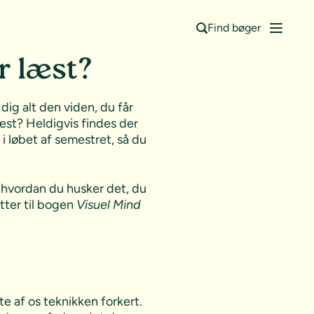
Find bøger
r læst?
ig alt den viden, du får
æst? Heldigvis findes der
 i løbet af semestret, så du
 hvordan du husker det, du
tter til bogen
Visuel Mind
e af os teknikken forkert.