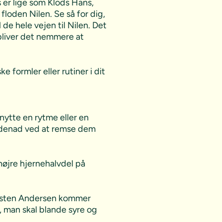
 er lige som Klods Hans,
floden Nilen. Se så for dig,
e hele vejen til Nilen. Det
 bliver det nemmere at
 formler eller rutiner i dit
nytte en rytme eller en
 udenad ved at remse dem
højre hjernehalvdel på
Kirsten Andersen kommer
, man skal blande syre og