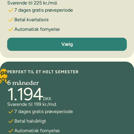
Svarende til 225 kr./md.
7 dages gratis prøveperiode
Betal kvartalsvis
Automatisk fornyelse
3 måneder
Vælg
Spar
PERFEKT TIL ET HELT SEMESTER
20%
6 måneder
1.194
DKK
Svarende til 199 kr./md.
7 dages gratis prøveperiode
Betal halvårligt
Automatisk fornyelse