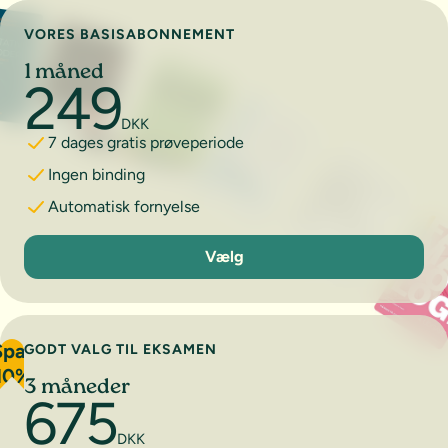
VORES BASISABONNEMENT
1 måned
249
DKK
7 dages gratis prøveperiode
Ingen binding
Automatisk fornyelse
1 måned
Vælg
Spar
GODT VALG TIL EKSAMEN
10%
3 måneder
675
DKK