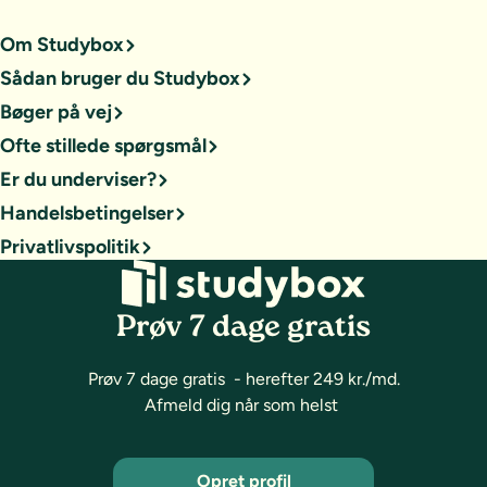
læsning. Søg både på bøger og direkte ned i bøgernes indhold.
Markér vigtig tekst og afsnit med highlightfunktionen og tilføj
Om Studybox
en bemærkning til din tekstmarkering.
Sådan bruger du Studybox
Bøger på vej
Ofte stillede spørgsmål
Er du underviser?
Handelsbetingelser
Privatlivspolitik
Prøv 7 dage gratis
Prøv 7 dage gratis - herefter 249 kr./md.
Afmeld dig når som helst
Opret profil