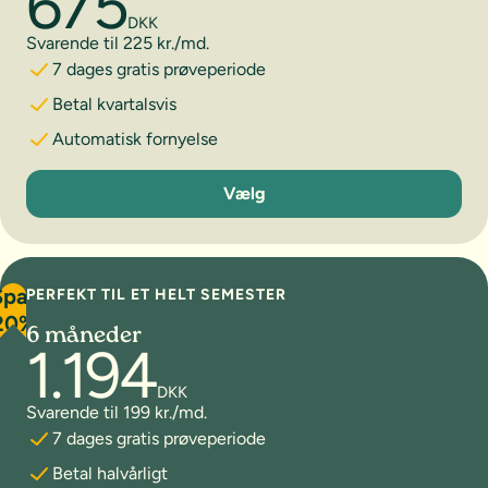
675
DKK
Svarende til 225 kr./md.
7 dages gratis prøveperiode
Betal kvartalsvis
Automatisk fornyelse
3 måneder
Vælg
Spar
PERFEKT TIL ET HELT SEMESTER
20%
6 måneder
1.194
DKK
Svarende til 199 kr./md.
7 dages gratis prøveperiode
Betal halvårligt