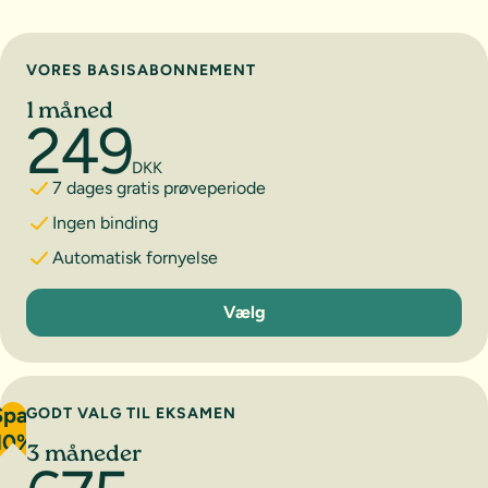
Vælg abonnement
VORES BASISABONNEMENT
1 måned
249
DKK
7 dages gratis prøveperiode
Ingen binding
Automatisk fornyelse
1 måned
Vælg
Spar
GODT VALG TIL EKSAMEN
10%
3 måneder