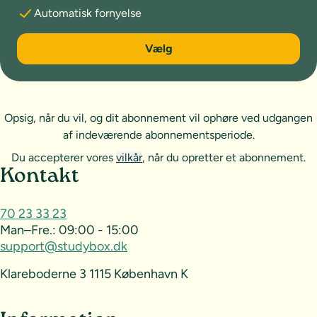
Automatisk fornyelse
6 måneder
Vælg
Opsig, når du vil, og dit abonnement vil ophøre ved udgangen
af indeværende abonnementsperiode.
Du accepterer vores
vilkår
, når du opretter et abonnement.
Sideoversigt og kontakt
Kontakt
70 23 33 23
Man–Fre.:
09:00 - 15:00
support@studybox.dk
Klareboderne 3 1115 København K