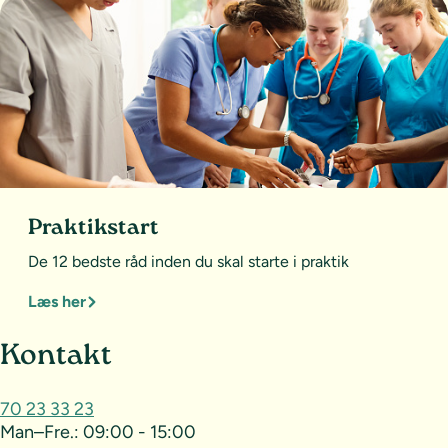
Praktikstart
De 12 bedste råd inden du skal starte i praktik
Læs her
Sideoversigt og kontakt
Kontakt
70 23 33 23
Man–Fre.:
09:00 - 15:00