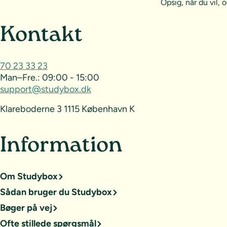
Opsig, når du vil
Sideoversigt og kontak
Kontakt
70 23 33 23
Man–Fre.:
09:00 - 15:00
support@studybox.dk
Klareboderne 3 1115 København K
Information
Om Studybox
Sådan bruger du Studybox
Bøger på vej
Ofte stillede spørgsmål