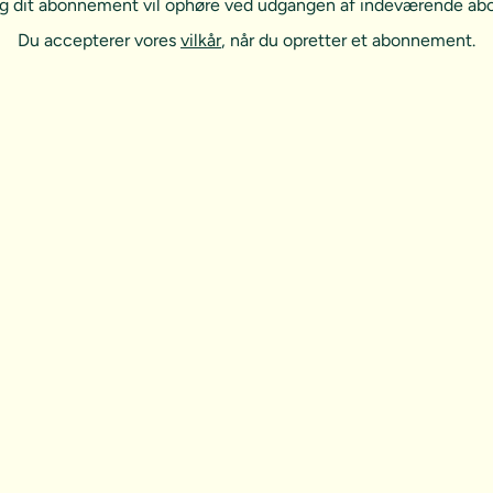
, og dit abonnement vil ophøre ved udgangen af indeværende a
Du accepterer vores
vilkår
, når du opretter et abonnement.
t