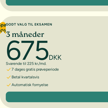
Spar
GODT VALG TIL EKSAMEN
10%
3 måneder
675
DKK
Svarende til 225 kr./md.
7 dages gratis prøveperiode
Betal kvartalsvis
Automatisk fornyelse
3 måneder