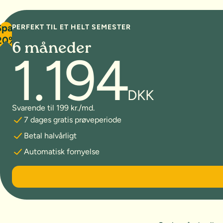
Spar
PERFEKT TIL ET HELT SEMESTER
20%
6 måneder
1.194
DKK
Svarende til 199 kr./md.
7 dages gratis prøveperiode
Betal halvårligt
Automatisk fornyelse
6 måneder