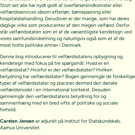
Stort set alle har nydt godt af overførselsindkomster eller
velfærdsservices såsom efterløn, børnepasning eller
hospitalsbehandling. Derudover er der mange, som har deres
daglige virke som producenter af den megen velfærd. Derfor
står velfærdsstaten som et af de væsentligste kendetegn ved
vores samfundsindretning og naturligvis også som et af de
mest hotte politiske emner i Danmark.
Denne bog introducerer til velfærdsstatens opbygning og
kendetegn med fokus på tre spørgsmål: Hvad er en
velfærdsstat? Hvorfor er der velfærdsstater? Hvilken
betydning har velfærdsstater? Bogen gennemgår de forskellige
typer af velfærdsstater og placerer dermed den danske
velfærdsmodel i en international kontekst. Desuden
gennemgår den velfærdsstatens betydning for og
sammenhæng med en bred vifte af politiske og sociale
forhold.
Carsten Jensen
er adjunkt på Institut for Statskundskab,
Aarhus Universitet.