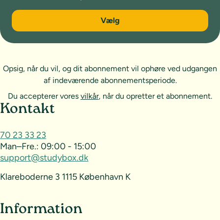
6 måneder
Vælg
Opsig, når du vil, og dit abonnement vil ophøre ved udgangen
af indeværende abonnementsperiode.
Du accepterer vores
vilkår
, når du opretter et abonnement.
Sideoversigt og kontakt
Kontakt
70 23 33 23
Man–Fre.:
09:00 - 15:00
support@studybox.dk
Klareboderne 3 1115 København K
Information