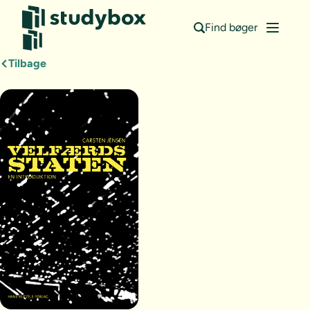
Find bøger
Tilbage