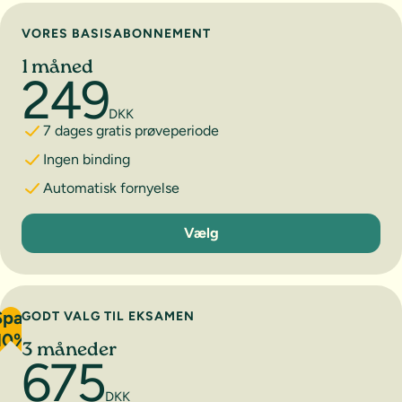
Vælg abonnement
VORES BASISABONNEMENT
1 måned
249
DKK
7 dages gratis prøveperiode
Ingen binding
Automatisk fornyelse
1 måned
Vælg
Spar
GODT VALG TIL EKSAMEN
10%
3 måneder
675
DKK