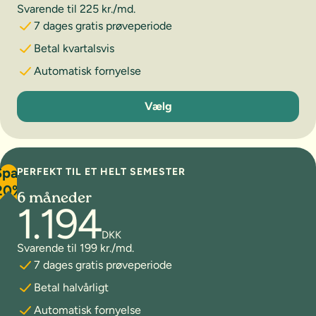
Svarende til 225 kr./md.
7 dages gratis prøveperiode
Betal kvartalsvis
Automatisk fornyelse
3 måneder
Vælg
Spar
PERFEKT TIL ET HELT SEMESTER
20%
6 måneder
1.194
DKK
Svarende til 199 kr./md.
7 dages gratis prøveperiode
Betal halvårligt
Automatisk fornyelse