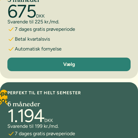
3 måneder
675
DKK
Svarende til 225 kr./md.
7 dages gratis prøveperiode
Betal kvartalsvis
Automatisk fornyelse
3 måneder
Vælg
Spar
PERFEKT TIL ET HELT SEMESTER
20%
6 måneder
1.194
DKK
Svarende til 199 kr./md.
7 dages gratis prøveperiode