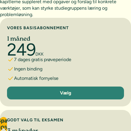
kapitlerne suppleret med opgaver og forslag til konkrete
værktøjer, som kan styrke studiegruppens læring og
problemløsning.
Vælg abonnement
VORES BASISABONNEMENT
1 måned
249
DKK
7 dages gratis prøveperiode
Ingen binding
Automatisk fornyelse
1 måned
Vælg
Spar
GODT VALG TIL EKSAMEN
10%