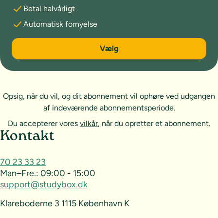
Betal halvårligt
Automatisk fornyelse
6 måneder
Vælg
Opsig, når du vil, og dit abonnement vil ophøre ved udgangen
af indeværende abonnementsperiode.
Du accepterer vores
vilkår
, når du opretter et abonnement.
Sideoversigt og kontakt
Kontakt
70 23 33 23
Man–Fre.:
09:00 - 15:00
support@studybox.dk
Klareboderne 3 1115 København K