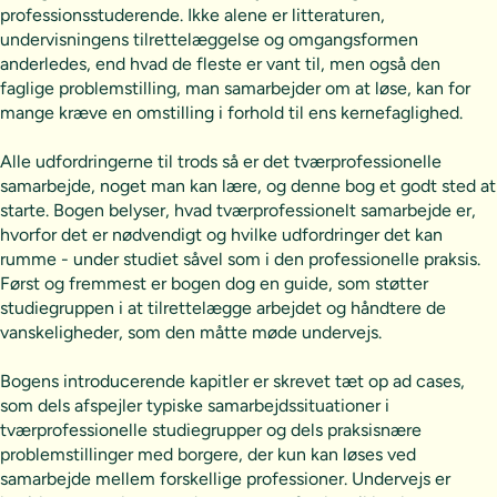
professionsstuderende. Ikke alene er litteraturen,
undervisningens tilrettelæggelse og omgangsformen
anderledes, end hvad de fleste er vant til, men også den
faglige problemstilling, man samarbejder om at løse, kan for
mange kræve en omstilling i forhold til ens kernefaglighed.
Alle udfordringerne til trods så er det tværprofessionelle
samarbejde, noget man kan lære, og denne bog et godt sted at
starte. Bogen belyser, hvad tværprofessionelt samarbejde er,
hvorfor det er nødvendigt og hvilke udfordringer det kan
rumme - under studiet såvel som i den professionelle praksis.
Først og fremmest er bogen dog en guide, som støtter
studiegruppen i at tilrettelægge arbejdet og håndtere de
vanskeligheder, som den måtte møde undervejs.
Bogens introducerende kapitler er skrevet tæt op ad cases,
som dels afspejler typiske samarbejdssituationer i
tværprofessionelle studiegrupper og dels praksisnære
problemstillinger med borgere, der kun kan løses ved
samarbejde mellem forskellige professioner. Undervejs er