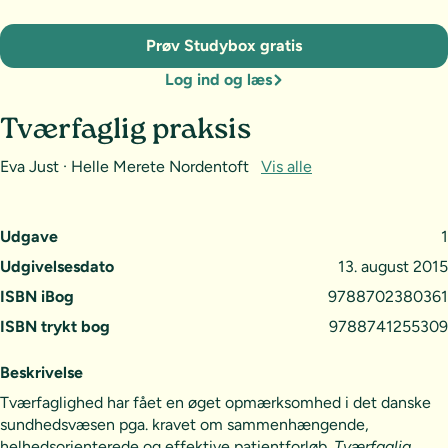
Prøv Studybox gratis
Log ind og læs
Tværfaglig praksis
Eva Just · Helle Merete Nordentoft
Vis alle
Udgave
1
Udgivelsesdato
13. august 2015
ISBN iBog
9788702380361
ISBN trykt bog
9788741255309
Beskrivelse
Tværfaglighed har fået en øget opmærksomhed i det danske
sundhedsvæsen pga. kravet om sammenhængende,
helhedsorienterede og effektive patientforløb.
Tværfaglig