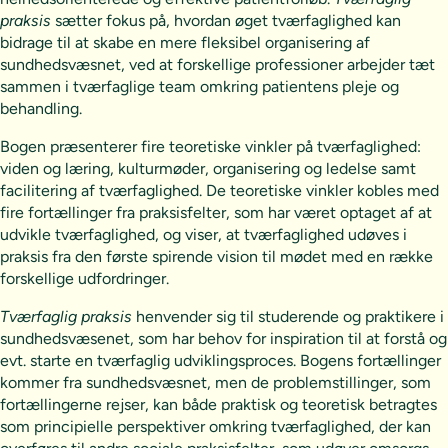
praksis
sætter fokus på, hvordan øget tværfaglighed kan
bidrage til at skabe en mere fleksibel organisering af
sundhedsvæsnet, ved at forskellige professioner arbejder tæt
sammen i tværfaglige team omkring patientens pleje og
behandling.
Bogen præsenterer fire teoretiske vinkler på tværfaglighed:
viden og læring, kulturmøder, organisering og ledelse samt
facilitering af tværfaglighed. De teoretiske vinkler kobles med
fire fortællinger fra praksisfelter, som har været optaget af at
udvikle tværfaglighed, og viser, at tværfaglighed udøves i
praksis fra den første spirende vision til mødet med en række
forskellige udfordringer.
Tværfaglig praksis
henvender sig til studerende og praktikere i
sundhedsvæsenet, som har behov for inspiration til at forstå og
evt. starte en tværfaglig udviklingsproces. Bogens fortællinger
kommer fra sundhedsvæsnet, men de problemstillinger, som
fortællingerne rejser, kan både praktisk og teoretisk betragtes
som principielle perspektiver omkring tværfaglighed, der kan