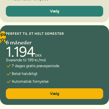
3 måneder
Vælg
Spar
PERFEKT TIL ET HELT SEMESTER
20%
6 måneder
1.194
DKK
Svarende til 199 kr./md.
7 dages gratis prøveperiode
Betal halvårligt
Automatisk fornyelse
6 måneder
Vælg