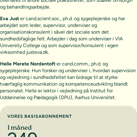
overføres til andre sociale praksisfelter, som udøver omsorgs-
og behandlingsarbejde.
Eva Just
er cand.scient.soc., ph.d. og sygeplejerske og har
arbejdet som leder, supervisor, underviser og
organisationskonsulent i såvel det sociale som det
sundhedsfaglige felt. Arbejder i dag som underviser i VIA
University College og som supervisor/konsulent i egen
virksomhed justeva.dk.
Helle Merete Nordentoft
er cand.comm., ph.d. og
sygeplejerske. Hun forsker og underviser i, hvordan supervision
og vejledning i sundhedsfeltet kan bidrage til at styrke
tværfaglig kommunikation og kompetenceudvikling blandt
personalet. Helle er lektor i vejledning på Institut for
Uddannelse og Pædagogik (DPU), Aarhus Universitet.
Vælg abonnement
VORES BASISABONNEMENT
1 måned