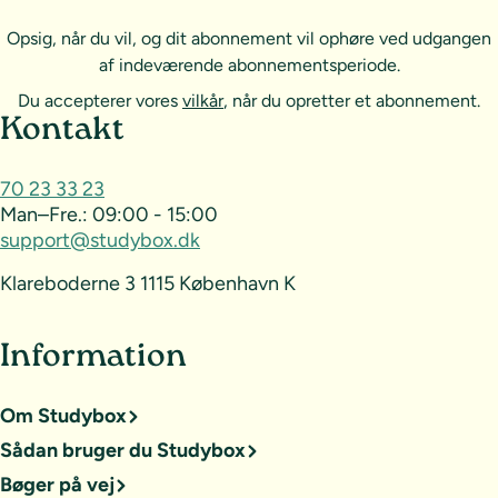
Opsig, når du vil, og dit abonnement vil ophøre ved udgangen
af indeværende abonnementsperiode.
Du accepterer vores
vilkår
, når du opretter et abonnement.
Sideoversigt og kontakt
Kontakt
70 23 33 23
Man–Fre.:
09:00 - 15:00
support@studybox.dk
Klareboderne 3 1115 København K
Information
Om Studybox
Sådan bruger du Studybox
Bøger på vej