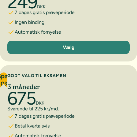
249
DKK
7 dages gratis prøveperiode
Ingen binding
Automatisk fornyelse
1 måned
Vælg
Spar
GODT VALG TIL EKSAMEN
10%
3 måneder
675
DKK
Svarende til 225 kr./md.
7 dages gratis prøveperiode
Betal kvartalsvis
Automatisk fornyelse