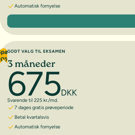
Automatisk fornyelse
1 måned
Spar
GODT VALG TIL EKSAMEN
10%
3 måneder
675
DKK
Svarende til 225 kr./md.
7 dages gratis prøveperiode
Betal kvartalsvis
Automatisk fornyelse