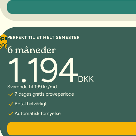
3 måneder
Spar
PERFEKT TIL ET HELT SEMESTER
20%
6 måneder
1.194
DKK
Svarende til 199 kr./md.
7 dages gratis prøveperiode
Betal halvårligt
Automatisk fornyelse
6 måneder