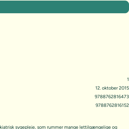
1
12. oktober 2015
9788762816473
9788762816152
psykiatrisk sygepleje, som rummer mange lettilgængelige og