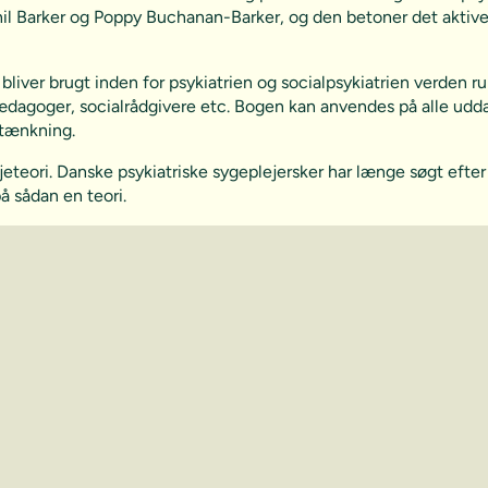
f Phil Barker og Poppy Buchanan-Barker, og den betoner det akt
 bliver brugt inden for psykiatrien og socialpsykiatrien verden
ædagoger, socialrådgivere etc. Bogen kan anvendes på alle udd
nytænkning.
jeteori. Danske psykiatriske sygeplejersker har længe søgt efter
å sådan en teori.