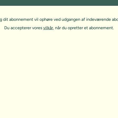
, og dit abonnement vil ophøre ved udgangen af indeværende a
Du accepterer vores
vilkår
, når du opretter et abonnement.
t