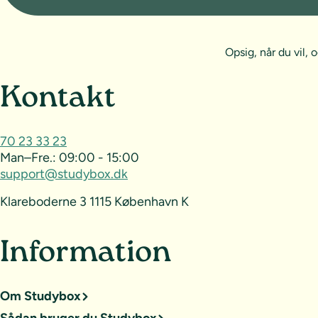
Opsig, når du vil
Sideoversigt og kontak
Kontakt
70 23 33 23
Man–Fre.:
09:00 - 15:00
support@studybox.dk
Klareboderne 3 1115 København K
Information
Om Studybox