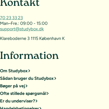
Sideoversigt og kontak
Kontakt
70 23 33 23
Man–Fre.:
09:00 - 15:00
support@studybox.dk
Klareboderne 3 1115 København K
Information
Om Studybox
Sådan bruger du Studybox
Bøger på vej
Ofte stillede spørgsmål
Er du underviser?
Handelsbetingelser