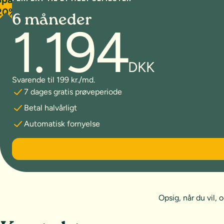
20%
6 måneder
1.194
DKK
Svarende til 199 kr./md.
7 dages gratis prøveperiode
Betal halvårligt
Automatisk fornyelse
6 måneder
Opsig, når du vil