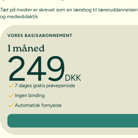
Tæt på medier
er skrevet som en lærebog til læreruddannelsen,
og mediedidaktik.
Vælg abonnement
VORES BASISABONNEMENT
1 måned
249
DKK
7 dages gratis prøveperiode
Ingen binding
Automatisk fornyelse
1 måned