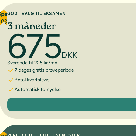
Spar
GODT VALG TIL EKSAMEN
10%
3 måneder
675
DKK
Svarende til 225 kr./md.
7 dages gratis prøveperiode
Betal kvartalsvis
Automatisk fornyelse
3 måneder
Spar
PERFEKT TIL ET HELT SEMESTER