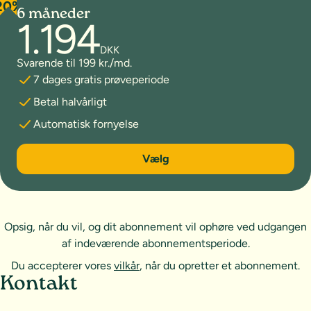
20%
6 måneder
1.194
DKK
Svarende til 199 kr./md.
7 dages gratis prøveperiode
Betal halvårligt
Automatisk fornyelse
6 måneder
Vælg
Opsig, når du vil, og dit abonnement vil ophøre ved udgangen
af indeværende abonnementsperiode.
Du accepterer vores
vilkår
, når du opretter et abonnement.
Sideoversigt og kontakt
Kontakt