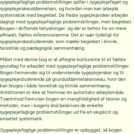
sygeplejefaglige problemstillinger spiller i sygeplejefaget og
sygeplejerskeuddannelsen, og hvordan man kan arbejde
systematisk med begrebet. De fleste sygeplejersker arbejder
dagligt med sygeplejefaglige problemstillinger, men begrebet
bruges i skiftende betydninger, og der er behov for en mere
afklaret, fælles referenceramme. Det er især tydeligt for
sygeplejerskestuderende, som møder begrebet i klinisk,
teoretisk og pædagogisk sammenhæng.
Målet med denne bog er at aftegne konturerne til et fælles
grundlag for arbejdet med sygeplejefaglige problemstillinger.
Bogen henvender sig til undervisende sygeplejersker og til
sygeplejestuderende på grunduddannelsesniveau, hvor den
kan bruges i både teoretisk og klinisk sammenhæng.
Ambitionen er ikke at fremvise én autoritativ arbejdsmåde.
Tværtimod fremviser bogen en mangfoldighed af teorier og
metoder, men i bogens ånd beskrives de enkelte
sygeplejefaglige problemstillinger ud fra en eksplicit og
ensartet systematik.
Sygeplejefaglige problemstillinger
er opbygget, så bogen