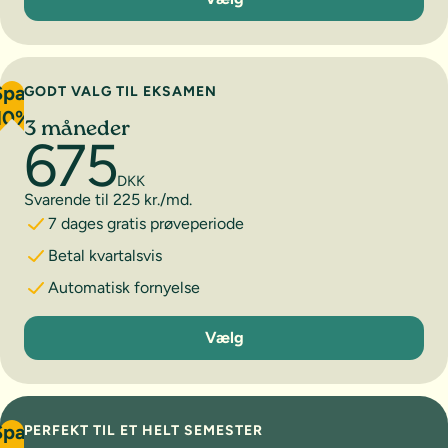
Spar
GODT VALG TIL EKSAMEN
10%
3 måneder
675
DKK
Svarende til 225 kr./md.
7 dages gratis prøveperiode
Betal kvartalsvis
Automatisk fornyelse
3 måneder
Vælg
Spar
PERFEKT TIL ET HELT SEMESTER