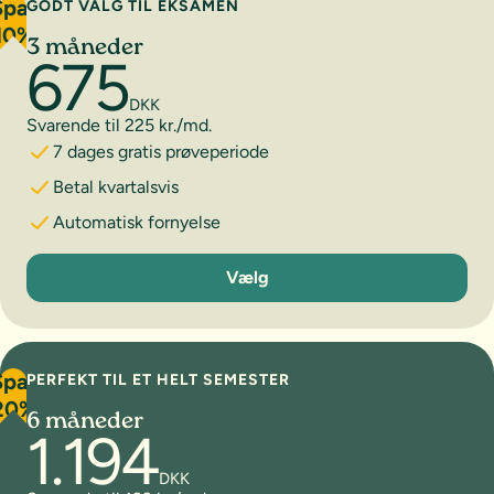
Spar
GODT VALG TIL EKSAMEN
10%
3 måneder
675
DKK
Svarende til 225 kr./md.
7 dages gratis prøveperiode
Betal kvartalsvis
Automatisk fornyelse
3 måneder
Vælg
Spar
PERFEKT TIL ET HELT SEMESTER
20%
6 måneder
1.194
DKK