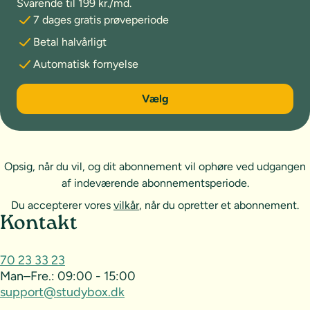
Svarende til 199 kr./md.
7 dages gratis prøveperiode
Betal halvårligt
Automatisk fornyelse
6 måneder
Vælg
Opsig, når du vil, og dit abonnement vil ophøre ved udgangen
af indeværende abonnementsperiode.
Du accepterer vores
vilkår
, når du opretter et abonnement.
Sideoversigt og kontakt
Kontakt
70 23 33 23
Man–Fre.:
09:00 - 15:00
support@studybox.dk