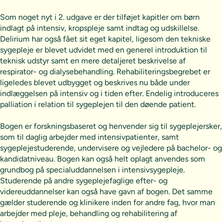
Som noget nyt i 2. udgave er der tilføjet kapitler om børn
indlagt på intensiv, kropspleje samt indtag og udskillelse.
Delirium har også fået sit eget kapitel, ligesom den tekniske
sygepleje er blevet udvidet med en generel introduktion til
teknisk udstyr samt en mere detaljeret beskrivelse af
respirator- og dialysebehandling. Rehabiliteringsbegrebet er
ligeledes blevet udbygget og beskrives nu både under
indlæggelsen på intensiv og i tiden efter. Endelig introduceres
palliation i relation til sygeplejen til den døende patient.
Bogen er forskningsbaseret og henvender sig til sygeplejersker,
som til daglig arbejder med intensivpatienter, samt
sygeplejestuderende, undervisere og vejledere på bachelor- og
kandidatniveau. Bogen kan også helt oplagt anvendes som
grundbog på specialuddannelsen i intensivsygepleje.
Studerende på andre sygeplejefaglige efter- og
videreuddannelser kan også have gavn af bogen. Det samme
gælder studerende og klinikere inden for andre fag, hvor man
arbejder med pleje, behandling og rehabilitering af