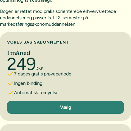
optimal logistisk strategi.
Bogen er rettet mod praksisorienterede erhvervsrettede
uddannelser og passer fx til 2. semester på
markedsføringsøkonomuddannelsen.
Vælg abonnement
VORES BASISABONNEMENT
1 måned
249
DKK
7 dages gratis prøveperiode
Ingen binding
Automatisk fornyelse
1 måned
Vælg