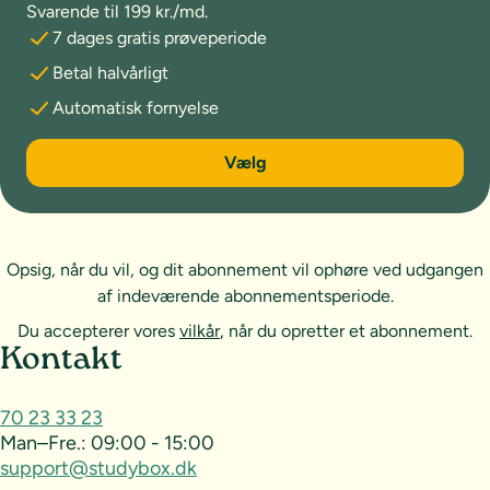
Svarende til 199 kr./md.
7 dages gratis prøveperiode
Betal halvårligt
Automatisk fornyelse
6 måneder
Vælg
Opsig, når du vil, og dit abonnement vil ophøre ved udgangen
af indeværende abonnementsperiode.
Du accepterer vores
vilkår
, når du opretter et abonnement.
Sideoversigt og kontakt
Kontakt
70 23 33 23
Man–Fre.:
09:00 - 15:00
support@studybox.dk