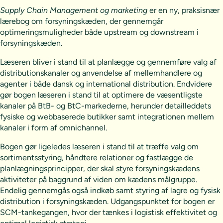
Supply Chain Management og marketing
er en ny, praksisnær
lærebog om forsyningskæden, der gennemgår
optimeringsmuligheder både upstream og downstream i
forsyningskæden.
Læseren bliver i stand til at planlægge og gennemføre valg af
distributionskanaler og anvendelse af mellemhandlere og
agenter i både dansk og international distribution. Endvidere
gør bogen læseren i stand til at optimere de væsentligste
kanaler på BtB- og BtC-markederne, herunder detailleddets
fysiske og webbaserede butikker samt integrationen mellem
kanaler i form af omnichannel.
Bogen gør ligeledes læseren i stand til at træffe valg om
sortimentsstyring, håndtere relationer og fastlægge de
planlægningsprincipper, der skal styre forsyningskædens
aktiviteter på baggrund af viden om kædens målgruppe.
Endelig gennemgås også indkøb samt styring af lagre og fysisk
distribution i forsyningskæden. Udgangspunktet for bogen er
SCM-tankegangen, hvor der tænkes i logistisk effektivitet og