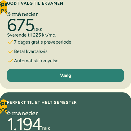
Spar
GODT VALG TIL EKSAMEN
10%
3 måneder
675
DKK
Svarende til 225 kr./md.
7 dages gratis prøveperiode
Betal kvartalsvis
Automatisk fornyelse
3 måneder
Vælg
Spar
PERFEKT TIL ET HELT SEMESTER
20%
6 måneder
1.194
DKK