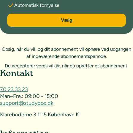
Automatisk fornyelse
6 måneder
Vælg
Opsig, når du vil, og dit abonnement vil ophøre ved udgangen
af indeværende abonnementsperiode.
Du accepterer vores
vilkår
, når du opretter et abonnement.
Sideoversigt og kontakt
Kontakt
70 23 33 23
Man–Fre.:
09:00 - 15:00
support@studybox.dk
Klareboderne 3 1115 København K