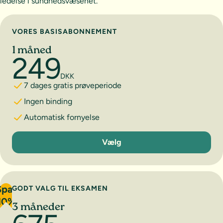
ledelse i sundhedsvæsenet.
Vælg abonnement
VORES BASISABONNEMENT
1 måned
249
DKK
7 dages gratis prøveperiode
Ingen binding
Automatisk fornyelse
1 måned
Vælg
Spar
GODT VALG TIL EKSAMEN
10%
3 måneder