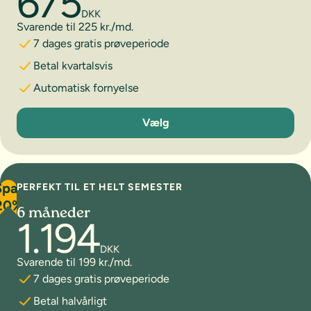
675
DKK
Svarende til 225 kr./md.
7 dages gratis prøveperiode
Betal kvartalsvis
Automatisk fornyelse
3 måneder
Vælg
Spar
PERFEKT TIL ET HELT SEMESTER
20%
6 måneder
1.194
DKK
Svarende til 199 kr./md.
7 dages gratis prøveperiode
Betal halvårligt