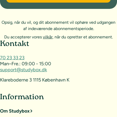
Opsig, når du vil, og dit abonnement vil ophøre ved udgangen
af indeværende abonnementsperiode.
Du accepterer vores
vilkår
, når du opretter et abonnement.
Sideoversigt og kontakt
Kontakt
70 23 33 23
Man–Fre.:
09:00 - 15:00
support@studybox.dk
Klareboderne 3 1115 København K
Information
Om Studybox