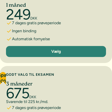
1 måned
249
DKK
7 dages gratis prøveperiode
Ingen binding
Automatisk fornyelse
1 måned
Vælg
Spar
GODT VALG TIL EKSAMEN
10%
3 måneder
675
DKK
Svarende til 225 kr./md.
7 dages gratis prøveperiode