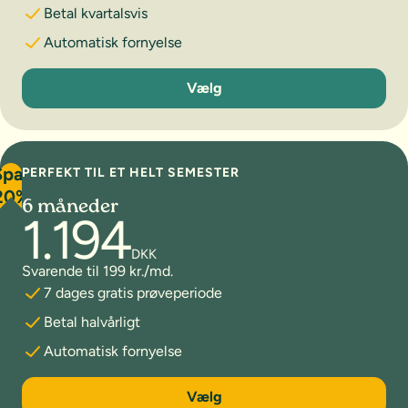
Betal kvartalsvis
Automatisk fornyelse
3 måneder
Vælg
Spar
PERFEKT TIL ET HELT SEMESTER
20%
6 måneder
1.194
DKK
Svarende til 199 kr./md.
7 dages gratis prøveperiode
Betal halvårligt
Automatisk fornyelse
6 måneder
Vælg