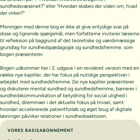
sundhedsvæsenet?” eller ”Hvordan skabes der viden om, hvad
der virker?”
Meningen med denne bog er ikke at give entydige svar på
disse og lignende spørgsmål, men forfatterne inviterer læserne
til refleksion på baggrund af det teoretiske og værdimæssige
grundlag for sundhedspædagogik og sundhedsfremme, som
bogen præsenterer.
Bogen udkommer her i 2. udgave i en revideret version med en
række nye kapitler, der har fokus på nutidige perspektiver i
arbejdet med sundhedsfremme. De nye kapitler præsenterer
og diskuterer mental sundhed og sundhedsfremme, barrierer i
sundhedskommunikation af betydning for social ulighed i
sundhed, dilemmaer i det aktuelle fokus på trivsel, samt
hvordan accelererede patientforløb og øget brug af digitale
løsninger påvirker relationer i sundhedssektoren.
Vælg abonnement
VORES BASISABONNEMENT