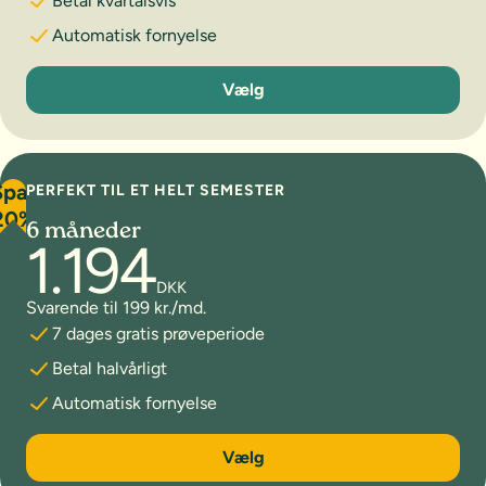
Betal kvartalsvis
Automatisk fornyelse
3 måneder
Vælg
Spar
PERFEKT TIL ET HELT SEMESTER
20%
6 måneder
1.194
DKK
Svarende til 199 kr./md.
7 dages gratis prøveperiode
Betal halvårligt
Automatisk fornyelse
6 måneder
Vælg