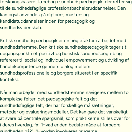
forskningsbaseret lærebog i sundhedspædagogik, der retter sig
til de sundhedsfaglige professionsbacheloruddannelser. Den
kan også anvendes på diplom-, master- og
kandidatuddannelser inden for pædagogik og
sundhedsvidenskab.
Kritisk sundhedspædagogik er en nøglefaktor i arbejdet med
sundhedsfremme. Den kritiske sundhedspædagogik tager sit
udgangspunkt i et positivt og holistisk sundhedsbegreb og
refererer til social og individuel empowerment og udvikling af
handlekompetence gennem dialog mellem
sundhedsprofessionelle og borgere situeret i en specifik
kontekst.
Når man arbejder med sundhedsfremme navigeres mellem to
komplekse felter: det pædagogiske felt og det
sundhedsfaglige felt, der har forskellige målsætninger,
metoder og evalueringsmodeller. Det kan gøre det vanskeligt
at svare på centrale spørgsmål, som praktikerne stilles over for
i deres hverdag, fx: ”Hvad er den bedste måde at forbedre
sundheden på?”, ”Hvordan involveres brugerne i