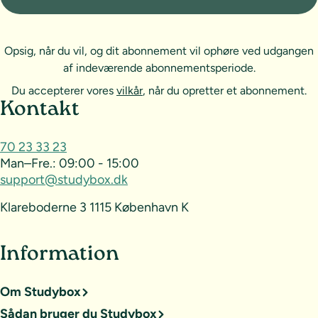
Opsig, når du vil, og dit abonnement vil ophøre ved udgangen
af indeværende abonnementsperiode.
Du accepterer vores
vilkår
, når du opretter et abonnement.
Sideoversigt og kontakt
Kontakt
70 23 33 23
Man–Fre.:
09:00 - 15:00
support@studybox.dk
Klareboderne 3 1115 København K
Information
Om Studybox
Sådan bruger du Studybox