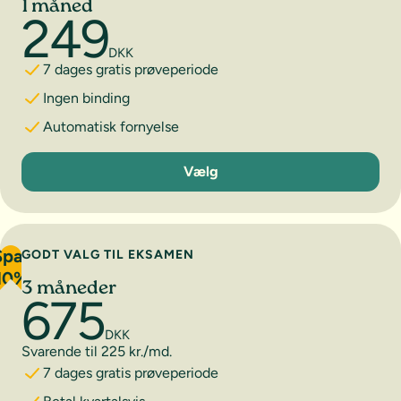
1 måned
249
DKK
7 dages gratis prøveperiode
Ingen binding
Automatisk fornyelse
1 måned
Vælg
Spar
GODT VALG TIL EKSAMEN
10%
3 måneder
675
DKK
Svarende til 225 kr./md.
7 dages gratis prøveperiode