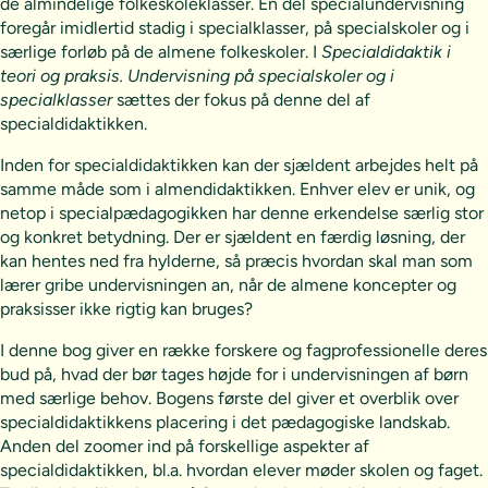
de almindelige folkeskoleklasser. En del specialundervisning
foregår imidlertid stadig i specialklasser, på specialskoler og i
særlige forløb på de almene folkeskoler. I
Specialdidaktik i
teori og praksis. Undervisning på specialskoler og i
specialklasser
sættes der fokus på denne del af
specialdidaktikken.
Inden for specialdidaktikken kan der sjældent arbejdes helt på
samme måde som i almendidaktikken. Enhver elev er unik, og
netop i specialpædagogikken har denne erkendelse særlig stor
og konkret betydning. Der er sjældent en færdig løsning, der
kan hentes ned fra hylderne, så præcis hvordan skal man som
lærer gribe undervisningen an, når de almene koncepter og
praksisser ikke rigtig kan bruges?
I denne bog giver en række forskere og fagprofessionelle deres
bud på, hvad der bør tages højde for i undervisningen af børn
med særlige behov. Bogens første del giver et overblik over
specialdidaktikkens placering i det pædagogiske landskab.
Anden del zoomer ind på forskellige aspekter af
specialdidaktikken, bl.a. hvordan elever møder skolen og faget.