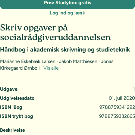
Prøv Studybox gratis
Log ind og læs
Skriv opgaver på
socialrådgiveruddannelsen
Håndbog i akademisk skrivning og studieteknik
Marianne Eskebæk Larsen · Jakob Matthiesen · Jonas
Kirkegaard Ørnbøll
Vis alle
Udgave
1
Udgivelsesdato
01. juli 2020
ISBN iBog
9788759341292
ISBN trykt bog
9788759332665
Beskrivelse