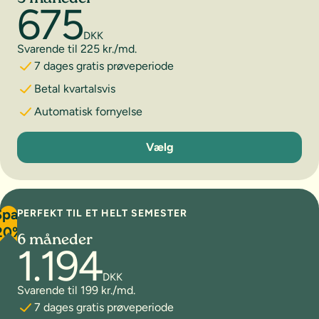
675
DKK
Svarende til 225 kr./md.
7 dages gratis prøveperiode
Betal kvartalsvis
Automatisk fornyelse
3 måneder
Vælg
Spar
PERFEKT TIL ET HELT SEMESTER
20%
6 måneder
1.194
DKK
Svarende til 199 kr./md.
7 dages gratis prøveperiode