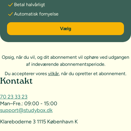
Betal halvårligt
Automatisk fornyelse
6 måneder
Vælg
Opsig, når du vil, og dit abonnement vil ophøre ved udgangen
af indeværende abonnementsperiode.
Du accepterer vores
vilkår
, når du opretter et abonnement.
Sideoversigt og kontakt
Kontakt
70 23 33 23
Man–Fre.:
09:00 - 15:00
support@studybox.dk
Klareboderne 3 1115 København K