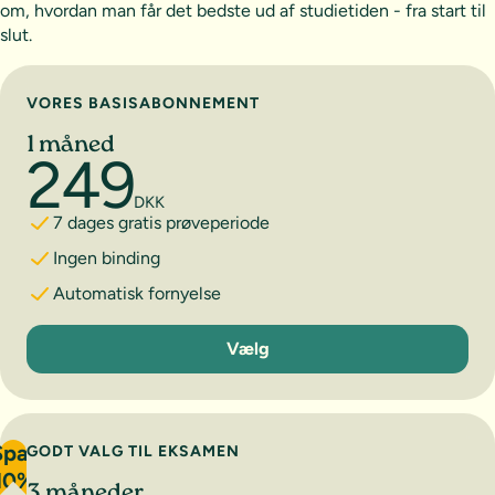
om, hvordan man får det bedste ud af studietiden - fra start til
slut.
Vælg abonnement
VORES BASISABONNEMENT
1 måned
249
DKK
7 dages gratis prøveperiode
Ingen binding
Automatisk fornyelse
1 måned
Vælg
Spar
GODT VALG TIL EKSAMEN
10%
3 måneder