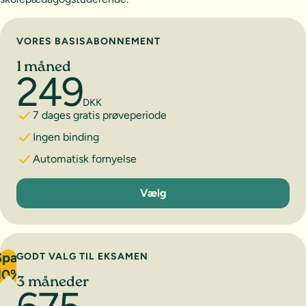
Vælg abonnement
VORES BASISABONNEMENT
1 måned
249
DKK
7 dages gratis prøveperiode
Ingen binding
Automatisk fornyelse
1 måned
Vælg
Spar
GODT VALG TIL EKSAMEN
10%
3 måneder