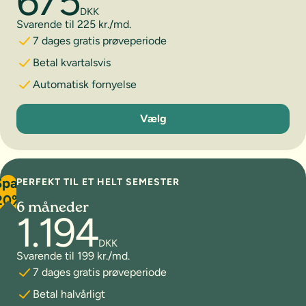
675
DKK
Svarende til 225 kr./md.
7 dages gratis prøveperiode
Betal kvartalsvis
Automatisk fornyelse
3 måneder
Vælg
Spar
PERFEKT TIL ET HELT SEMESTER
20%
6 måneder
1.194
DKK
Svarende til 199 kr./md.
7 dages gratis prøveperiode
Betal halvårligt