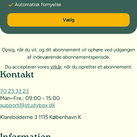
Automatisk fornyelse
6 måneder
Vælg
Opsig, når du vil, og dit abonnement vil ophøre ved udgangen
af indeværende abonnementsperiode.
Du accepterer vores
vilkår
, når du opretter et abonnement.
Sideoversigt og kontakt
Kontakt
70 23 33 23
Man–Fre.:
09:00 - 15:00
support@studybox.dk
Klareboderne 3 1115 København K