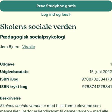
Prøv Studybox gratis
Log ind og læs
Skolens sociale verden
Pædagogisk socialpsykologi
Jørn Bjerre
Vis alle
Udgave
1
Udgivelsesdato
15. juni 2022
ISBN iBog
9788702384178
ISBN trykt bog
9788741278841
Beskrivelse
Skolens sociale verden
er med til at forme eleverne som
mennesker. Derfor er kendskabet til denne verden – med alle