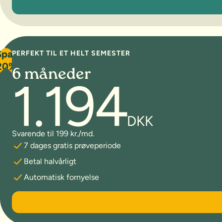
Spar
PERFEKT TIL ET HELT SEMESTER
20%
6 måneder
1.194
DKK
Svarende til 199 kr./md.
7 dages gratis prøveperiode
Betal halvårligt
Automatisk fornyelse
6 måneder