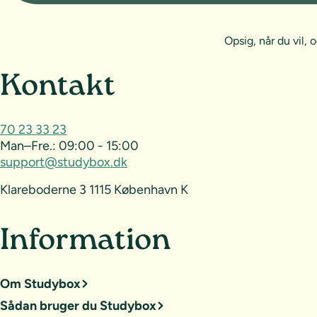
Opsig, når du vil
Sideoversigt og kontak
Kontakt
70 23 33 23
Man–Fre.:
09:00 - 15:00
support@studybox.dk
Klareboderne 3 1115 København K
Information
Om Studybox
Sådan bruger du Studybox