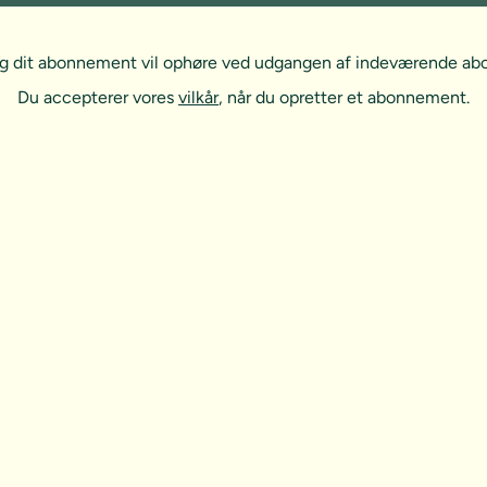
, og dit abonnement vil ophøre ved udgangen af indeværende a
Du accepterer vores
vilkår
, når du opretter et abonnement.
t