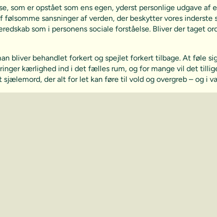
se, som er opstået som ens egen, yderst personlige udgave af en 
 følsomme sansninger af verden, der beskytter vores inderste s
dskab som i personens sociale forståelse. Bliver der taget ord
 bliver behandlet forkert og spejlet forkert tilbage. At føle sig
inger kærlighed ind i det fælles rum, og for mange vil det till
 sjælemord, der alt for let kan føre til vold og overgreb – og i v