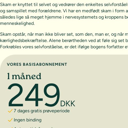
Skam er knyttet til selvet og vedrører den enkeltes selvforståel
og samspillet med forældrene. Vi har en medfødt skam i form af
således lige så meget hjemme i nervesystemets og kroppens bere
menneskelighed.
Skam opstår, når man ikke bliver set, som den, man er, og når man
kærlighedsbekræftelse. Alene berørtheden ved at føle sig set br
Forkrøbles vores selvforståelse, er det ifølge bogens forfatter et
Vælg abonnement
VORES BASISABONNEMENT
1 måned
249
DKK
7 dages gratis prøveperiode
Ingen binding