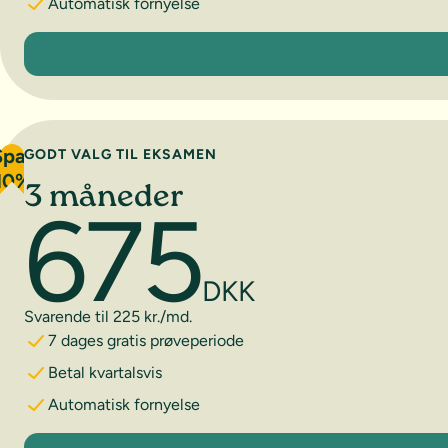
Automatisk fornyelse
1 måned
Spar
GODT VALG TIL EKSAMEN
10%
3 måneder
675
DKK
Svarende til 225 kr./md.
7 dages gratis prøveperiode
Betal kvartalsvis
Automatisk fornyelse
3 måneder