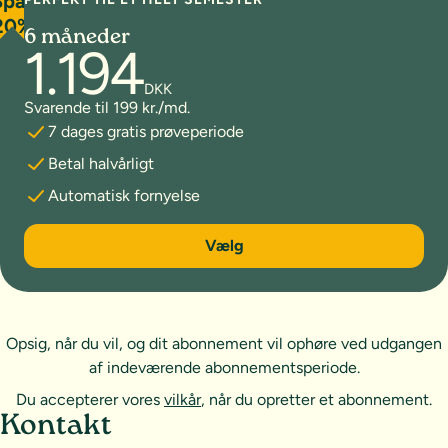
Spar
20%
6 måneder
1.194
DKK
Svarende til 199 kr./md.
7 dages gratis prøveperiode
Betal halvårligt
Automatisk fornyelse
6 måneder
Vælg
Opsig, når du vil, og dit abonnement vil ophøre ved udgangen
af indeværende abonnementsperiode.
Du accepterer vores
vilkår
, når du opretter et abonnement.
Sideoversigt og kontakt
Kontakt