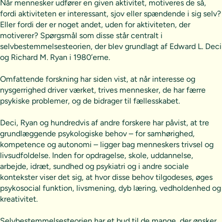
Når mennesker udfører en given aktivitet, motiveres de så,
fordi aktiviteten er interessant, sjov eller spændende i sig selv?
Eller fordi der er noget andet, uden for aktiviteten, der
motiverer? Spørgsmål som disse står centralt i
selvbestemmelsesteorien, der blev grundlagt af Edward L. Deci
og Richard M. Ryan i 1980’erne.
Omfattende forskning har siden vist, at når interesse og
nysgerrighed driver værket, trives mennesker, de har færre
psykiske problemer, og de bidrager til fællesskabet.
Deci, Ryan og hundredvis af andre forskere har påvist, at tre
grundlæggende psykologiske behov – for samhørighed,
kompetence og autonomi – ligger bag menneskers trivsel og
livsudfoldelse. Inden for opdragelse, skole, uddannelse,
arbejde, idræt, sundhed og psykiatri og i andre sociale
kontekster viser det sig, at hvor disse behov tilgodeses, øges
psykosocial funktion, livsmening, dyb læring, vedholdenhed og
kreativitet.
Selvbestemmelsesteorien har et bud til de mange, der ønsker