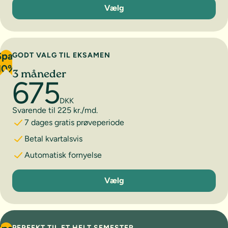
1 måned
Vælg
Spar
GODT VALG TIL EKSAMEN
10%
3 måneder
675
DKK
Svarende til 225 kr./md.
7 dages gratis prøveperiode
Betal kvartalsvis
Automatisk fornyelse
3 måneder
Vælg
PERFEKT TIL ET HELT SEMESTER