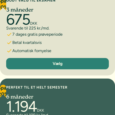
Spar
GODT VALG TIL EKSAMEN
10%
3 måneder
675
DKK
Svarende til 225 kr./md.
7 dages gratis prøveperiode
Betal kvartalsvis
Automatisk fornyelse
3 måneder
Vælg
Spar
PERFEKT TIL ET HELT SEMESTER
20%
6 måneder
1.194
DKK