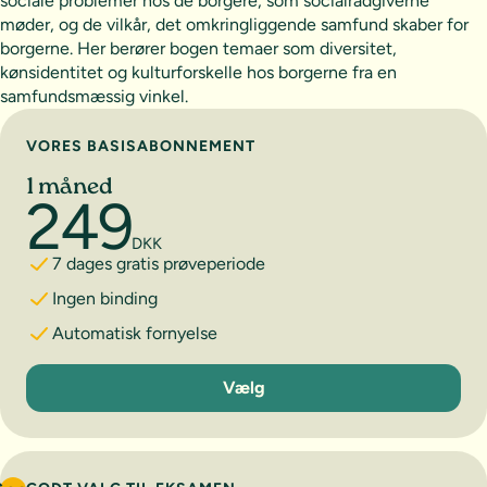
sociale problemer hos de borgere, som socialrådgiverne
møder, og de vilkår, det omkringliggende samfund skaber for
borgerne. Her berører bogen temaer som diversitet,
kønsidentitet og kulturforskelle hos borgerne fra en
samfundsmæssig vinkel.
Vælg abonnement
VORES BASISABONNEMENT
1 måned
249
DKK
7 dages gratis prøveperiode
Ingen binding
Automatisk fornyelse
1 måned
Vælg