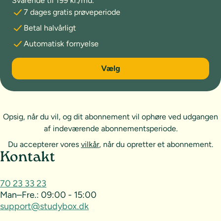
Svarende til 199 kr./md.
7 dages gratis prøveperiode
Betal halvårligt
Automatisk fornyelse
6 måneder
Vælg
Opsig, når du vil, og dit abonnement vil ophøre ved udgangen
af indeværende abonnementsperiode.
Du accepterer vores
vilkår
, når du opretter et abonnement.
Sideoversigt og kontakt
Kontakt
70 23 33 23
Man–Fre.:
09:00 - 15:00
support@studybox.dk