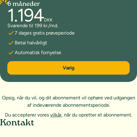
20%
6 måneder
1.194
DKK
Svarende til 199 kr./md.
7 dages gratis prøveperiode
Betal halvårligt
Automatisk fornyelse
6 måneder
Vælg
Opsig, når du vil, og dit abonnement vil ophøre ved udgangen
af indeværende abonnementsperiode.
Du accepterer vores
vilkår
, når du opretter et abonnement.
Sideoversigt og kontakt
Kontakt