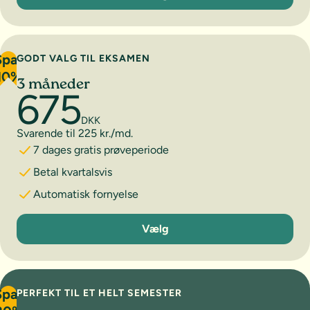
Spar
GODT VALG TIL EKSAMEN
10%
3 måneder
675
DKK
Svarende til 225 kr./md.
7 dages gratis prøveperiode
Betal kvartalsvis
Automatisk fornyelse
3 måneder
Vælg
Spar
PERFEKT TIL ET HELT SEMESTER