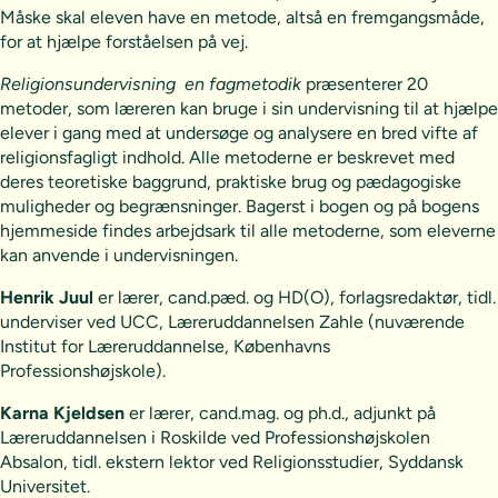
Måske skal eleven have en metode, altså en fremgangsmåde,
for at hjælpe forståelsen på vej.
Religionsundervisning  en fagmetodik
præsenterer 20
metoder, som læreren kan bruge i sin undervisning til at hjælpe
elever i gang med at undersøge og analysere en bred vifte af
religionsfagligt indhold. Alle metoderne er beskrevet med
deres teoretiske baggrund, praktiske brug og pædagogiske
muligheder og begrænsninger. Bagerst i bogen og på bogens
hjemmeside findes arbejdsark til alle metoderne, som eleverne
kan anvende i undervisningen.
Henrik Juul
er lærer, cand.pæd. og HD(O), forlagsredaktør, tidl.
underviser ved UCC, Læreruddannelsen Zahle (nuværende
Institut for Læreruddannelse, Københavns
Professionshøjskole).
Karna Kjeldsen
er lærer, cand.mag. og ph.d., adjunkt på
Læreruddannelsen i Roskilde ved Professionshøjskolen
Absalon, tidl. ekstern lektor ved Religionsstudier, Syddansk
Universitet.