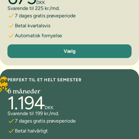
DKK
Svarende til 225 kr./md.
7 dages gratis prøveperiode
Betal kvartalsvis
Automatisk fornyelse
3 måneder
Vælg
Spar
PERFEKT TIL ET HELT SEMESTER
20%
6 måneder
1.194
DKK
Svarende til 199 kr./md.
7 dages gratis prøveperiode
Betal halvårligt