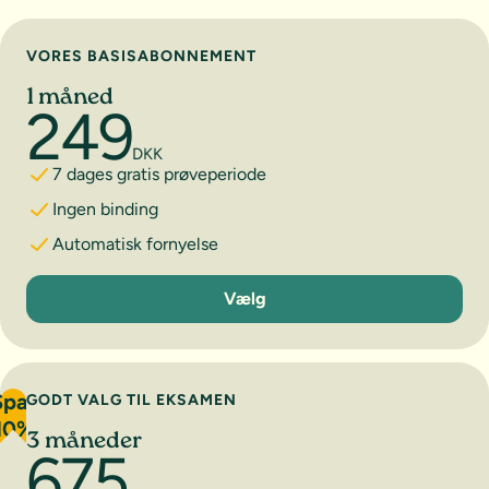
Vælg abonnement
VORES BASISABONNEMENT
1 måned
249
DKK
7 dages gratis prøveperiode
Ingen binding
Automatisk fornyelse
1 måned
Vælg
Spar
GODT VALG TIL EKSAMEN
10%
3 måneder
675