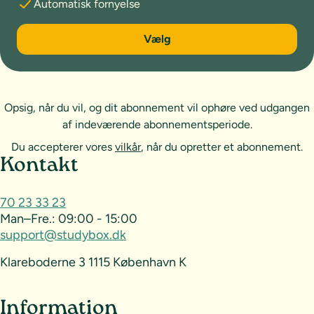
Automatisk fornyelse
6 måneder
Vælg
Opsig, når du vil, og dit abonnement vil ophøre ved udgangen
af indeværende abonnementsperiode.
Du accepterer vores
vilkår
, når du opretter et abonnement.
Sideoversigt og kontakt
Kontakt
70 23 33 23
Man–Fre.:
09:00 - 15:00
support@studybox.dk
Klareboderne 3 1115 København K
Information