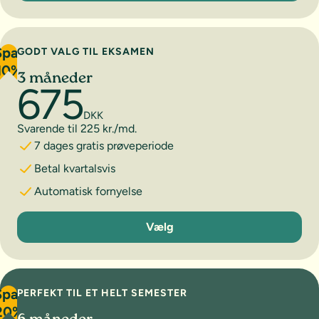
Spar
GODT VALG TIL EKSAMEN
10%
3 måneder
675
DKK
Svarende til 225 kr./md.
7 dages gratis prøveperiode
Betal kvartalsvis
Automatisk fornyelse
3 måneder
Vælg
Spar
PERFEKT TIL ET HELT SEMESTER
20%