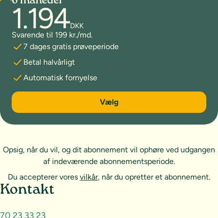
6 måneder
1.194
DKK
Svarende til 199 kr./md.
7 dages gratis prøveperiode
Betal halvårligt
Automatisk fornyelse
6 måneder
Vælg
Opsig, når du vil, og dit abonnement vil ophøre ved udgangen
af indeværende abonnementsperiode.
Du accepterer vores
vilkår
, når du opretter et abonnement.
Sideoversigt og kontakt
Kontakt
70 23 33 23