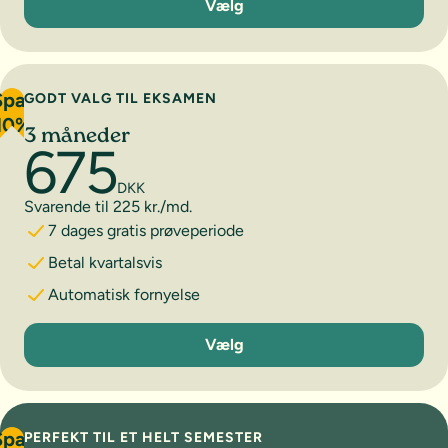
Vælg
Spar
GODT VALG TIL EKSAMEN
10%
3 måneder
675
DKK
Svarende til 225 kr./md.
7 dages gratis prøveperiode
Betal kvartalsvis
Automatisk fornyelse
3 måneder
Vælg
Spar
PERFEKT TIL ET HELT SEMESTER