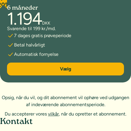
20%
6 måneder
1.194
DKK
Svarende til 199 kr./md.
7 dages gratis prøveperiode
Betal halvårligt
Automatisk fornyelse
6 måneder
Vælg
Opsig, når du vil, og dit abonnement vil ophøre ved udgangen
af indeværende abonnementsperiode.
Du accepterer vores
vilkår
, når du opretter et abonnement.
Sideoversigt og kontakt
Kontakt