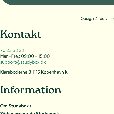
Opsig, når du vil
Sideoversigt og kontak
Kontakt
70 23 33 23
Man–Fre.:
09:00 - 15:00
support@studybox.dk
Klareboderne 3 1115 København K
Information
Om Studybox
Sådan bruger du Studybox