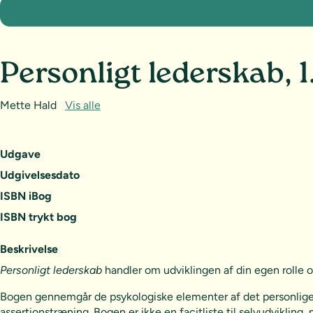
Personligt lederskab, 1
Mette Hald
Vis alle
Udgave
Udgivelsesdato
ISBN iBog
ISBN trykt bog
Beskrivelse
Personligt lederskab
handler om udviklingen af din egen rolle og
Bogen gennemgår de psykologiske elementer af det personlige l
assertionstræning. Bogen er ikke en facitliste til selvudvikling, 