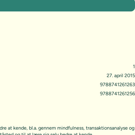
1
27. april 2015
9788741261263
9788741261256
dre at kende, bl.a. gennem mindfulness, transaktionsanalyse og
ståsted og til at lære sig selv bedre at kende.