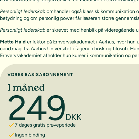
Personligt lederskab
omhandler også klassisk kommunikation og
betydning og om personlig power får læseren større gennemsla
Personligt lederskab
er skrevet med henblik på videregående u
Mette Hald
er lektor på Erhvervsakademiet i Aarhus, hvor hu
cand.mag. fra Aarhus Universitet i fagene dansk og filosofi. Hu
Erhvervsakademiet afholder hun kurser i kommunikation og pers
Vælg abonnement
VORES BASISABONNEMENT
1 måned
249
DKK
7 dages gratis prøveperiode
Ingen binding