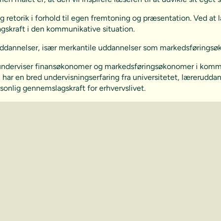
 retorik i forhold til egen fremtoning og præsentation. Ved 
gskraft i den kommunikative situation.
ddannelser, især merkantile uddannelser som markedsføringsø
n underviser finansøkonomer og markedsføringsøkonomer i komm
n har en bred undervisningserfaring fra universitetet, lærerudd
onlig gennemslagskraft for erhvervslivet.