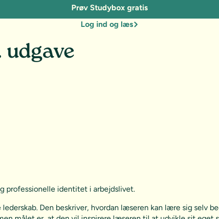
Prøv Studybox gratis
Log ind og læs
. udgave
 professionelle identitet i arbejdslivet.
ederskab. Den beskriver, hvordan læseren kan lære sig selv be
men målet er, at den vil inspirere læseren til at udvikle sit eget 