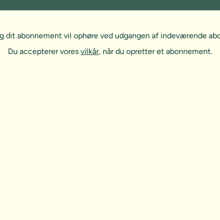
, og dit abonnement vil ophøre ved udgangen af indeværende a
Du accepterer vores
vilkår
, når du opretter et abonnement.
t