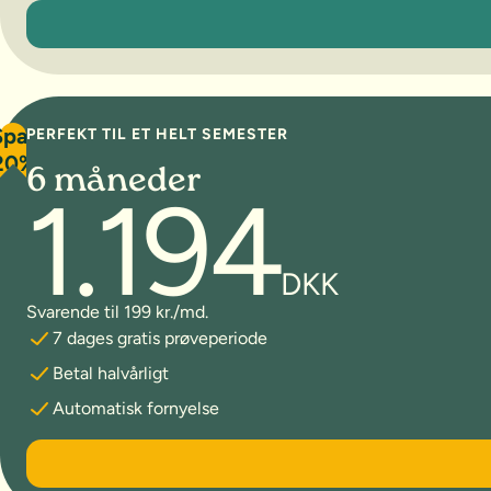
3 måneder
Spar
PERFEKT TIL ET HELT SEMESTER
20%
6 måneder
1.194
DKK
Svarende til 199 kr./md.
7 dages gratis prøveperiode
Betal halvårligt
Automatisk fornyelse
6 måneder