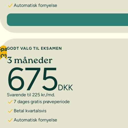
Automatisk fornyelse
1 måned
Spar
GODT VALG TIL EKSAMEN
10%
3 måneder
675
DKK
Svarende til 225 kr./md.
7 dages gratis prøveperiode
Betal kvartalsvis
Automatisk fornyelse