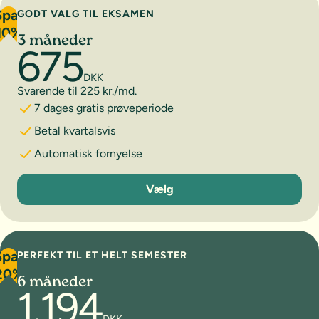
Spar
GODT VALG TIL EKSAMEN
10%
3 måneder
675
DKK
Svarende til 225 kr./md.
7 dages gratis prøveperiode
Betal kvartalsvis
Automatisk fornyelse
3 måneder
Vælg
Spar
PERFEKT TIL ET HELT SEMESTER
20%
6 måneder
1.194