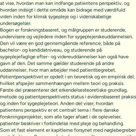
at vise, hvordan man kan indfange patientens perspektiv, og
hvordan indsigt i dette område kan bidrage med værdifuld
viden inden for klinisk sygepleje og i videnskabelige
undersøgelser.
Bogen er forskningsbaseret, og målgruppen er studerende,
undervisere og vejledere inden for sygeplejerskeuddannelsen.
Den vil være en god gennemgående reference, både på
bachelor- og kandidatniveau, og studerende på
sygeplejefaglige efter- og videreuddannelser kan også have
gavn af den. Det samme gælder studerende på andre
uddannelser, hvor man arbejder med patientbegrebet.
Patientperspektivet
er opdelt i en teoretisk og en empirisk del,
hvilket afspejler sammenhængen mellem teori og praksis.
Første del præsenterer det erkendelsesteoretiske grundlag,
metode og patientperspektivets status i evidensbaseret praksis
og inden for sygeplejeteori. Anden del viser, hvordan
patientens perspektiv er et centralt tema i flere danske
forskningsprojekter, som alle tager afsæt i de oplevelser,
patienter beskriver i forbindelse med pleje og behandling.
Som et fast element er kapitlerne forsynet med nøglebegreber