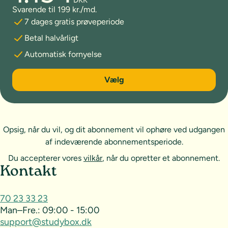
DKK
Svarende til 199 kr./md.
7 dages gratis prøveperiode
Betal halvårligt
Automatisk fornyelse
6 måneder
Vælg
Opsig, når du vil, og dit abonnement vil ophøre ved udgangen
af indeværende abonnementsperiode.
Du accepterer vores
vilkår
, når du opretter et abonnement.
Sideoversigt og kontakt
Kontakt
70 23 33 23
Man–Fre.:
09:00 - 15:00
support@studybox.dk