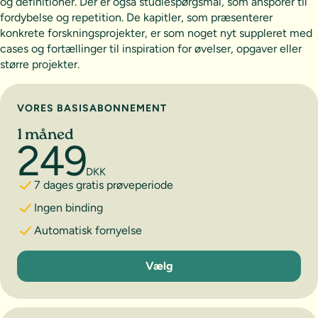
og definitioner. Der er også studiespørgsmål, som ansporer til
fordybelse og repetition. De kapitler, som præsenterer
konkrete forskningsprojekter, er som noget nyt suppleret med
cases og fortællinger til inspiration for øvelser, opgaver eller
større projekter.
Vælg abonnement
VORES BASISABONNEMENT
1 måned
249
DKK
7 dages gratis prøveperiode
Ingen binding
Automatisk fornyelse
1 måned
Vælg