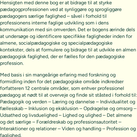
Hensigten med denne bog er at bidrage til at styrke
pædagogprofessionen ved at synliggøre og sprogliggøre
pædagogers særlige faglighed – såvel i forhold til
professionens interne faglige udvikling som i dens
kommunikation med sin omverden. Det er bogens ærinde dels
at undersøge og identificere specifikke fagligheder inden for
almene, socialpædagogiske og specialpædagogiske
kontekster, dels at formulere og bidrage til at udvikle en almen
pædagogisk faglighed, der er fælles for den pædagogiske
profession.
Med basis i sin mangeårige erfaring med forskning og
formidling inden for det pædagogiske område indkredser
forfatteren 12 centrale områder, som enhver professionel
pædagog at nødt til at overveje og finde sit ståsted i forhold til:
Pædagogik og verden – Læring og dannelse – Individualitet og
fællesskab – Inklusion og eksklusion – Opdragelse og omsorg –
Udsathed og livsduelighed – Lighed og ulighed – Det almene
og det særlige – Forældreskab og professionsautoritet –
Interaktioner og relationer – Viden og handling – Profession og
faglighed.