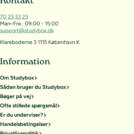
Sideoversigt og kontakt
Kontakt
70 23 33 23
Man–Fre.:
09:00 - 15:00
support@studybox.dk
Klareboderne 3 1115 København K
Information
Om Studybox
Sådan bruger du Studybox
Bøger på vej
Ofte stillede spørgsmål
Er du underviser?
Handelsbetingelser
Privatlivspolitik