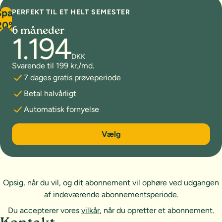
Spar
PERFEKT TIL ET HELT SEMESTER
20%
6 måneder
1.194
DKK
Svarende til 199 kr./md.
7 dages gratis prøveperiode
Betal halvårligt
Automatisk fornyelse
6 måneder
Vælg
Opsig, når du vil, og dit abonnement vil ophøre ved udgangen
af indeværende abonnementsperiode.
Du accepterer vores
vilkår
, når du opretter et abonnement.