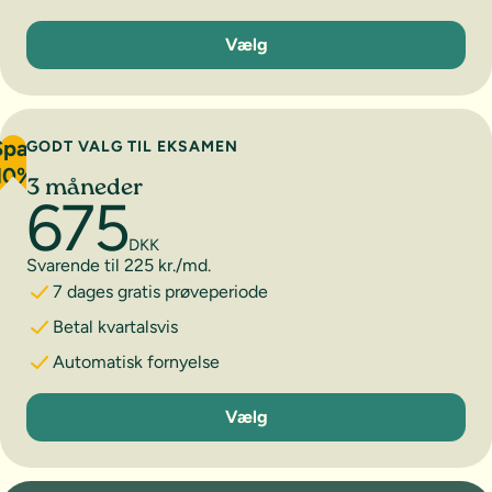
1 måned
Vælg
Spar
GODT VALG TIL EKSAMEN
10%
3 måneder
675
DKK
Svarende til 225 kr./md.
7 dages gratis prøveperiode
Betal kvartalsvis
Automatisk fornyelse
3 måneder
Vælg