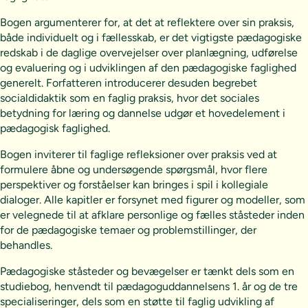
Bogen argumenterer for, at det at reflektere over sin praksis,
både individuelt og i fællesskab, er det vigtigste pædagogiske
redskab i de daglige overvejelser over planlægning, udførelse
og evaluering og i udviklingen af den pædagogiske faglighed
generelt. Forfatteren introducerer desuden begrebet
socialdidaktik som en faglig praksis, hvor det sociales
betydning for læring og dannelse udgør et hovedelement i
pædagogisk faglighed.
Bogen inviterer til faglige refleksioner over praksis ved at
formulere åbne og undersøgende spørgsmål, hvor flere
perspektiver og forståelser kan bringes i spil i kollegiale
dialoger. Alle kapitler er forsynet med figurer og modeller, som
er velegnede til at afklare personlige og fælles ståsteder inden
for de pædagogiske temaer og problemstillinger, der
behandles.
Pædagogiske ståsteder og bevægelser er tænkt dels som en
studiebog, henvendt til pædagoguddannelsens 1. år og de tre
specialiseringer, dels som en støtte til faglig udvikling af