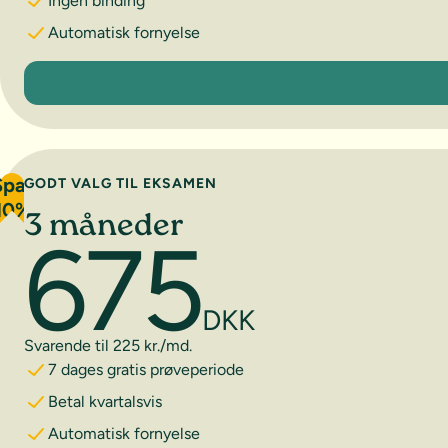
Ingen binding
Automatisk fornyelse
1 måned
Spar
GODT VALG TIL EKSAMEN
10%
3 måneder
675
DKK
Svarende til 225 kr./md.
7 dages gratis prøveperiode
Betal kvartalsvis
Automatisk fornyelse