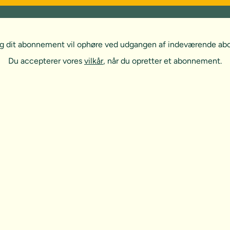
, og dit abonnement vil ophøre ved udgangen af indeværende a
Du accepterer vores
vilkår
, når du opretter et abonnement.
t