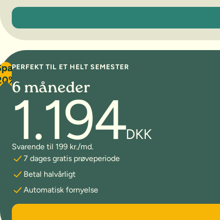
3 måneder
Spar
PERFEKT TIL ET HELT SEMESTER
20%
6 måneder
1.194
DKK
Svarende til 199 kr./md.
7 dages gratis prøveperiode
Betal halvårligt
Automatisk fornyelse
6 måneder