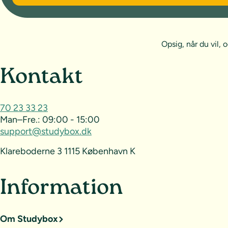
Opsig, når du vil
Sideoversigt og kontak
Kontakt
70 23 33 23
Man–Fre.:
09:00 - 15:00
support@studybox.dk
Klareboderne 3 1115 København K
Information
Om Studybox