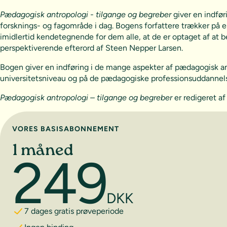
Pædagogisk antropologi - tilgange og begreber
giver en indfør
forsknings- og fagområde i dag. Bogens forfattere trækker på en
imidlertid kendetegnende for dem alle, at de er optaget af a
perspektiverende efterord af Steen Nepper Larsen.
Bogen giver en indføring i de mange aspekter af pædagogisk antr
universitetsniveau og på de pædagogiske professionsuddannels
Pædagogisk antropologi – tilgange og begreber
er redigeret af
Vælg abonnement
VORES BASISABONNEMENT
1 måned
249
DKK
7 dages gratis prøveperiode