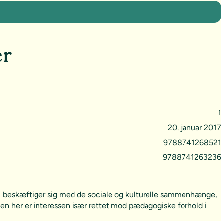
er
1
20. januar 2017
9788741268521
9788741263236
gi beskæftiger sig med de sociale og kulturelle sammenhænge,
en her er interessen især rettet mod pædagogiske forhold i