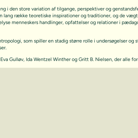
ing i den store variation af tilgange, perspektiver og genstand
 lang række teoretiske inspirationer og traditioner, og de vægte
t belyse menneskers handlinger, opfattelser og relationer i p
opologi, som spiller en stadig større rolle i undersøgelser og 
er.
 Eva Gulløv, Ida Wentzel Winther og Gritt B. Nielsen, der alle fo