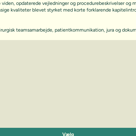
den, opdaterede vejledninger og procedurebeskrivelser og med 
ge kvaliteter blevet styrket med korte forklarende kapitelintr
irurgisk teamsamarbejde, patientkommunikation, jura og dokumen
Vælg