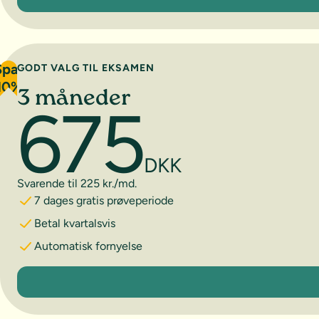
Spar
GODT VALG TIL EKSAMEN
10%
3 måneder
675
DKK
Svarende til 225 kr./md.
7 dages gratis prøveperiode
Betal kvartalsvis
Automatisk fornyelse
3 måneder