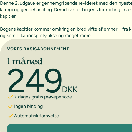
Denne 2. udgave er gennemgribende revideret med den nyeste vi
kirurgi og genbehandling. Derudover er bogens formidlingsmæssi
kapitler.
Bogens kapitler kommer omkring en bred vifte af emner – fra k
og komplikationsprofylakse og meget mere.
Vælg abonnement
VORES BASISABONNEMENT
1 måned
249
DKK
7 dages gratis prøveperiode
Ingen binding
Automatisk fornyelse
1 måned