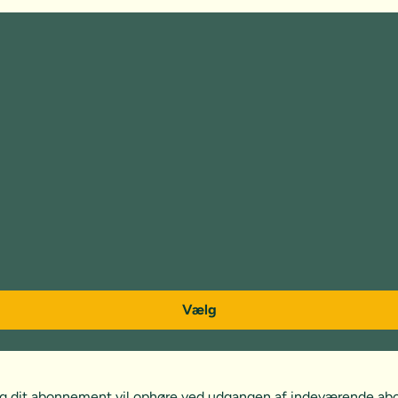
Vælg
, og dit abonnement vil ophøre ved udgangen af indeværende a