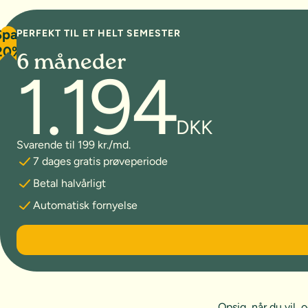
Spar
PERFEKT TIL ET HELT SEMESTER
20%
6 måneder
1.194
DKK
Svarende til 199 kr./md.
7 dages gratis prøveperiode
Betal halvårligt
Automatisk fornyelse
6 måneder
Opsig, når du vil