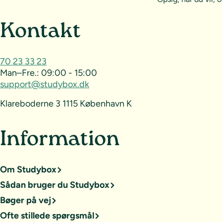
Sideoversigt og kontak
Kontakt
70 23 33 23
Man–Fre.:
09:00 - 15:00
support@studybox.dk
Klareboderne 3 1115 København K
Information
Om Studybox
Sådan bruger du Studybox
Bøger på vej
Ofte stillede spørgsmål