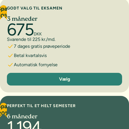
Spar
GODT VALG TIL EKSAMEN
10%
3 måneder
675
DKK
Svarende til 225 kr./md.
7 dages gratis prøveperiode
Betal kvartalsvis
Automatisk fornyelse
3 måneder
Vælg
Spar
PERFEKT TIL ET HELT SEMESTER
20%
6 måneder
1.194