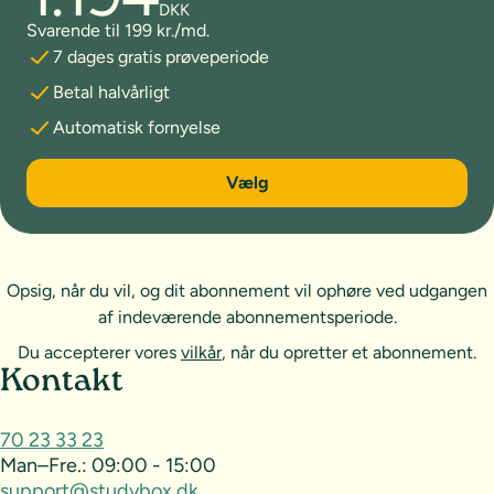
DKK
Svarende til 199 kr./md.
7 dages gratis prøveperiode
Betal halvårligt
Automatisk fornyelse
6 måneder
Vælg
Opsig, når du vil, og dit abonnement vil ophøre ved udgangen
af indeværende abonnementsperiode.
Du accepterer vores
vilkår
, når du opretter et abonnement.
Sideoversigt og kontakt
Kontakt
70 23 33 23
Man–Fre.:
09:00 - 15:00
support@studybox.dk