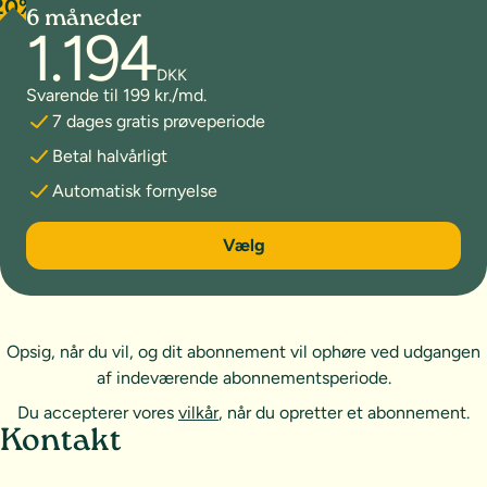
20%
6 måneder
1.194
DKK
Svarende til 199 kr./md.
7 dages gratis prøveperiode
Betal halvårligt
Automatisk fornyelse
6 måneder
Vælg
Opsig, når du vil, og dit abonnement vil ophøre ved udgangen
af indeværende abonnementsperiode.
Du accepterer vores
vilkår
, når du opretter et abonnement.
Sideoversigt og kontakt
Kontakt