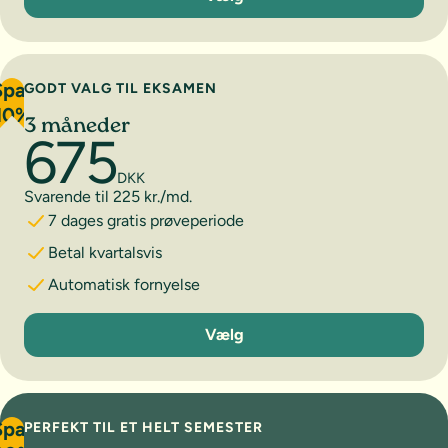
Spar
GODT VALG TIL EKSAMEN
10%
3 måneder
675
DKK
Svarende til 225 kr./md.
7 dages gratis prøveperiode
Betal kvartalsvis
Automatisk fornyelse
3 måneder
Vælg
Spar
PERFEKT TIL ET HELT SEMESTER