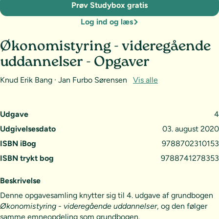
Prøv Studybox gratis
Log ind og læs
Økonomistyring - videregående
uddannelser - Opgaver
Knud Erik Bang · Jan Furbo Sørensen
Vis alle
Udgave
4
Udgivelsesdato
03. august 2020
ISBN iBog
9788702310153
ISBN trykt bog
9788741278353
Beskrivelse
Denne opgavesamling knytter sig til 4. udgave af grundbogen
Økonomistyring - videregående uddannelser
, og den følger
samme emneopdeling som grundbogen.