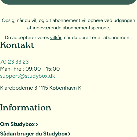
Opsig, når du vil, og dit abonnement vil ophøre ved udgangen
af indeværende abonnementsperiode.
Du accepterer vores
vilkår
, når du opretter et abonnement.
Sideoversigt og kontakt
Kontakt
70 23 33 23
Man–Fre.:
09:00 - 15:00
support@studybox.dk
Klareboderne 3 1115 København K
Information
Om Studybox
Sådan bruger du Studybox