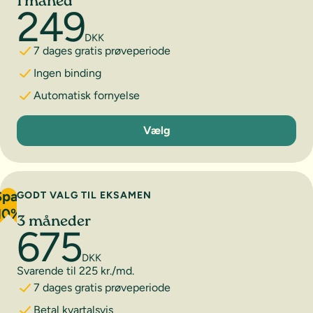
1 måned
249
DKK
7 dages gratis prøveperiode
Ingen binding
Automatisk fornyelse
1 måned
Vælg
Spar
GODT VALG TIL EKSAMEN
10%
3 måneder
675
DKK
Svarende til 225 kr./md.
7 dages gratis prøveperiode
Betal kvartalsvis