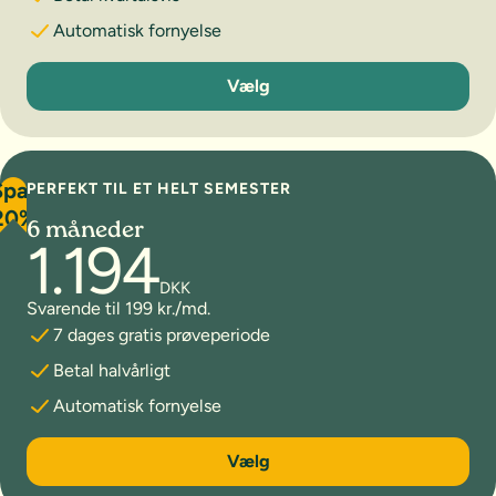
Automatisk fornyelse
3 måneder
Vælg
Spar
PERFEKT TIL ET HELT SEMESTER
20%
6 måneder
1.194
DKK
Svarende til 199 kr./md.
7 dages gratis prøveperiode
Betal halvårligt
Automatisk fornyelse
6 måneder
Vælg