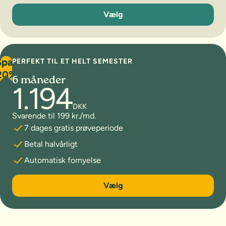
3 måneder
Vælg
Spar
PERFEKT TIL ET HELT SEMESTER
20%
6 måneder
1.194
DKK
Svarende til 199 kr./md.
7 dages gratis prøveperiode
Betal halvårligt
Automatisk fornyelse
6 måneder
Vælg