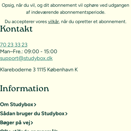
Opsig, når du vil, og dit abonnement vil ophøre ved udgangen
af indeværende abonnementsperiode.
Du accepterer vores
vilkår
, når du opretter et abonnement.
Sideoversigt og kontakt
Kontakt
70 23 33 23
Man–Fre.:
09:00 - 15:00
support@studybox.dk
Klareboderne 3 1115 København K
Information
Om Studybox
Sådan bruger du Studybox
Bøger på vej