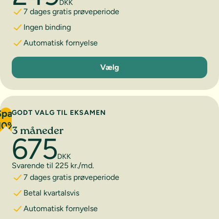
DKK
7 dages gratis prøveperiode
Ingen binding
Automatisk fornyelse
1 måned
Vælg
Spar
GODT VALG TIL EKSAMEN
10%
3 måneder
675
DKK
Svarende til 225 kr./md.
7 dages gratis prøveperiode
Betal kvartalsvis
Automatisk fornyelse