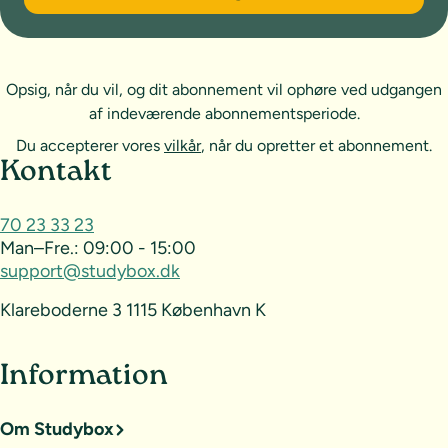
Opsig, når du vil, og dit abonnement vil ophøre ved udgangen
af indeværende abonnementsperiode.
Du accepterer vores
vilkår
, når du opretter et abonnement.
Sideoversigt og kontakt
Kontakt
70 23 33 23
Man–Fre.:
09:00 - 15:00
support@studybox.dk
Klareboderne 3 1115 København K
Information
Om Studybox