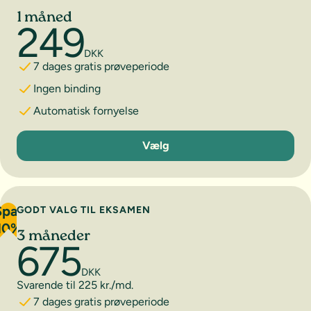
1 måned
249
DKK
7 dages gratis prøveperiode
Ingen binding
Automatisk fornyelse
1 måned
Vælg
Spar
GODT VALG TIL EKSAMEN
10%
3 måneder
675
DKK
Svarende til 225 kr./md.
7 dages gratis prøveperiode