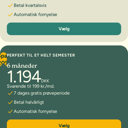
Betal kvartalsvis
Automatisk fornyelse
3 måneder
Vælg
Spar
PERFEKT TIL ET HELT SEMESTER
20%
6 måneder
1.194
DKK
Svarende til 199 kr./md.
7 dages gratis prøveperiode
Betal halvårligt
Automatisk fornyelse
6 måneder
Vælg