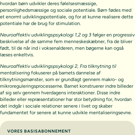
hvordan børn udvikler deres følelsesmæssige,
personlighedsmæssige og sociale potentiale. Børn fødes med
et enormt udviklingspotentiale, og for at kunne realisere dette
potentiale har de brug for stimulation.
Neuroaffektiv udviklingspsykologi 1,2 og 3
følger en progressiv
beskrivelse af de samme fem menneskeskæbner, fra de bliver
født, til de når ind i voksenalderen, men bøgerne kan også
læses enkeltvis.
Neuroaffektiv udviklingspsykologi 2, Fra tilknytning til
mentalisering
fokuserer på barnets dannelse af
tilknytningsmønster, som er grundlagt gennem makro- og
mikroreguleringsprocesserne. Barnet konstruerer indre billeder
af sig selv gennem hverdagens interaktioner. Disse indre
billeder eller repræsentationer har stor betydning for, hvordan
det indgår i sociale relationer senere i livet og skaber
fundamentet for senere at kunne udvikle mentaliseringsevne.
Vælg abonnement
VORES BASISABONNEMENT