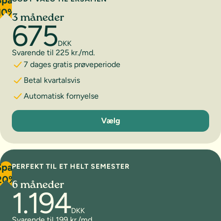
Spar
10%
3 måneder
675
DKK
Svarende til 225 kr./md.
7 dages gratis prøveperiode
Betal kvartalsvis
Automatisk fornyelse
3 måneder
Vælg
Spar
PERFEKT TIL ET HELT SEMESTER
20%
6 måneder
1.194
DKK
Svarende til 199 kr./md.