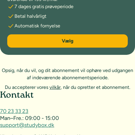
7 dages gratis prøveperiode
Betal halvårligt
Automatisk fornyelse
6 måneder
Vælg
Opsig, når du vil, og dit abonnement vil ophøre ved udgangen
af indeværende abonnementsperiode.
Du accepterer vores
vilkår
, når du opretter et abonnement.
Sideoversigt og kontakt
Kontakt
70 23 33 23
Man–Fre.:
09:00 - 15:00
support@studybox.dk