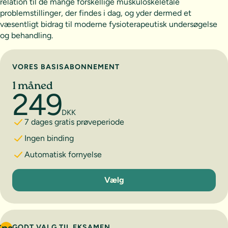
relation til de mange forskellige muskuloskeletale
problemstillinger, der findes i dag, og yder dermed et
væsentligt bidrag til moderne fysioterapeutisk undersøgelse
og behandling.
Vælg abonnement
VORES BASISABONNEMENT
1 måned
249
DKK
7 dages gratis prøveperiode
Ingen binding
Automatisk fornyelse
1 måned
Vælg
GODT VALG TIL EKSAMEN