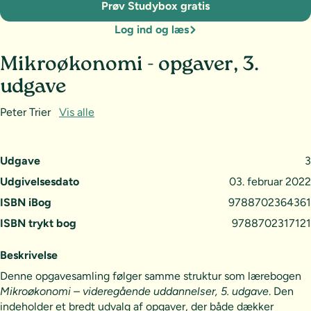
Prøv Studybox gratis
Log ind og læs
Mikroøkonomi - opgaver, 3.
udgave
Peter Trier
Vis alle
Udgave
3
Udgivelsesdato
03. februar 2022
ISBN iBog
9788702364361
ISBN trykt bog
9788702317121
Beskrivelse
Denne opgavesamling følger samme struktur som lærebogen
Mikroøkonomi – videregående uddannelser,
5. udgave
. Den
indeholder et bredt udvalg af opgaver, der både dækker