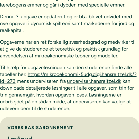
lærebogens emner og går i dybden med specielle emner.
Denne 3. udgave er opdateret og er bl.a. blevet udvidet med
nye opgaver i dynamisk spilteori samt markederne for jord og
realkapital.
Opgaverne har en ret forskellig sværhedsgrad og medvirker til
at give de studerende et teoretisk og praktisk grundlag for
anvendelsen af mikroøkonomiske teorier og modeller.
Til hjælp for opgaveløsningen kan den studerende finde alle
tabeller her:
https://mikrooekonomi-5udg.digi.hansreitzel.dk/?
id=273
mens underviseren fra
underviser.hansreitzel.dk
kan
downloade detaljerede løsninger til alle opgaver, som trin for
trin gennemgår, hvordan opgaven løses. Løsningerne er
udarbejdet på en sådan måde, at underviseren kan vælge at
udlevere dem til de studerende.
Vælg abonnement
VORES BASISABONNEMENT