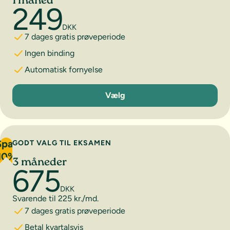
1 måned
249
DKK
7 dages gratis prøveperiode
Ingen binding
Automatisk fornyelse
1 måned
Vælg
Spar
GODT VALG TIL EKSAMEN
10%
3 måneder
675
DKK
Svarende til 225 kr./md.
7 dages gratis prøveperiode
Betal kvartalsvis