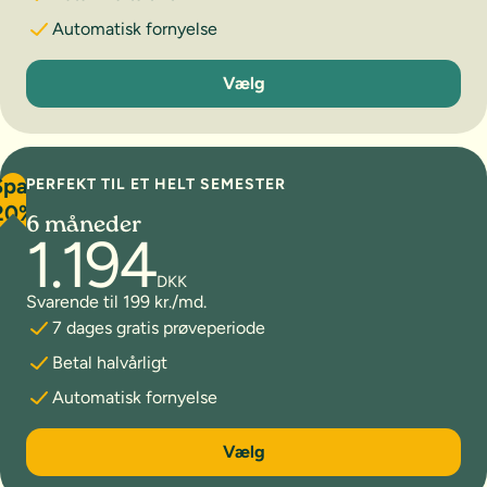
Automatisk fornyelse
3 måneder
Vælg
Spar
PERFEKT TIL ET HELT SEMESTER
20%
6 måneder
1.194
DKK
Svarende til 199 kr./md.
7 dages gratis prøveperiode
Betal halvårligt
Automatisk fornyelse
6 måneder
Vælg