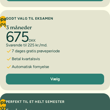
Spar
GODT VALG TIL EKSAMEN
10%
3 måneder
675
DKK
Svarende til 225 kr./md.
7 dages gratis prøveperiode
Betal kvartalsvis
Automatisk fornyelse
3 måneder
Vælg
Spar
PERFEKT TIL ET HELT SEMESTER
20%