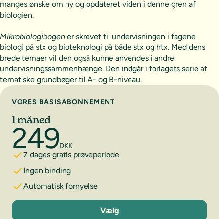
manges ønske om ny og opdateret viden i denne gren af
biologien.
Mikrobiologibogen
er skrevet til undervisningen i fagene
biologi på stx og bioteknologi på både stx og htx. Med dens
brede temaer vil den også kunne anvendes i andre
undervisningssammenhænge. Den indgår i forlagets serie af
tematiske grundbøger til A- og B-niveau.
Vælg abonnement
VORES BASISABONNEMENT
1 måned
249
DKK
7 dages gratis prøveperiode
Ingen binding
Automatisk fornyelse
1 måned
Vælg