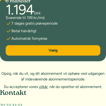
6 måneder
1.194
DKK
Svarende til 199 kr./md.
7 dages gratis prøveperiode
Betal halvårligt
Automatisk fornyelse
6 måneder
Vælg
Opsig, når du vil, og dit abonnement vil ophøre ved udgangen
af indeværende abonnementsperiode.
Du accepterer vores
vilkår
, når du opretter et abonnement.
Sideoversigt og kontakt
Kontakt
70 23 33 23