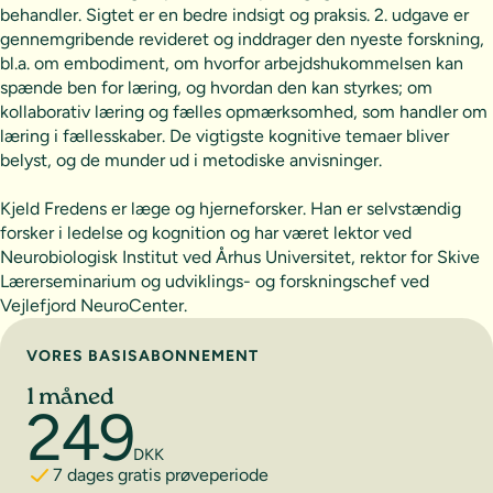
behandler. Sigtet er en bedre indsigt og praksis. 2. udgave er
gennemgribende revideret og inddrager den nyeste forskning,
bl.a. om embodiment, om hvorfor arbejdshukommelsen kan
spænde ben for læring, og hvordan den kan styrkes; om
kollaborativ læring og fælles opmærksomhed, som handler om
læring i fællesskaber. De vigtigste kognitive temaer bliver
belyst, og de munder ud i metodiske anvisninger.
Kjeld Fredens er læge og hjerneforsker. Han er selvstændig
forsker i ledelse og kognition og har været lektor ved
Neurobiologisk Institut ved Århus Universitet, rektor for Skive
Lærerseminarium og udviklings- og forskningschef ved
Vejlefjord NeuroCenter.
Vælg abonnement
VORES BASISABONNEMENT
1 måned
249
DKK
7 dages gratis prøveperiode