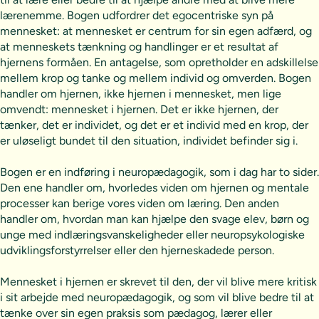
lærenemme. Bogen udfordrer det egocentriske syn på
mennesket: at mennesket er centrum for sin egen adfærd, og
at menneskets tænkning og handlinger er et resultat af
hjernens formåen. En antagelse, som opretholder en adskillelse
mellem krop og tanke og mellem individ og omverden. Bogen
handler om hjernen, ikke hjernen i mennesket, men lige
omvendt: mennesket i hjernen. Det er ikke hjernen, der
tænker, det er individet, og det er et individ med en krop, der
er uløseligt bundet til den situation, individet befinder sig i.
Bogen er en indføring i neuropædagogik, som i dag har to sider.
Den ene handler om, hvorledes viden om hjernen og mentale
processer kan berige vores viden om læring. Den anden
handler om, hvordan man kan hjælpe den svage elev, børn og
unge med indlæringsvanskeligheder eller neuropsykologiske
udviklingsforstyrrelser eller den hjerneskadede person.
Mennesket i hjernen er skrevet til den, der vil blive mere kritisk
i sit arbejde med neuropædagogik, og som vil blive bedre til at
tænke over sin egen praksis som pædagog, lærer eller