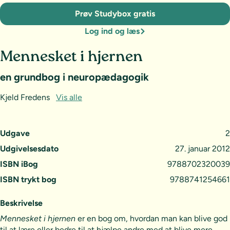
Prøv Studybox gratis
Log ind og læs
Mennesket i hjernen
en grundbog i neuropædagogik
Kjeld Fredens
Vis alle
Udgave
2
Udgivelsesdato
27. januar 2012
ISBN iBog
9788702320039
ISBN trykt bog
9788741254661
Beskrivelse
Mennesket i hjernen
er en bog om, hvordan man kan blive god
til at lære eller bedre til at hjælpe andre med at blive mere