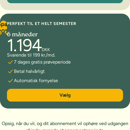
Spar
PERFEKT TIL ET HELT SEMESTER
20%
6 måneder
1.194
DKK
Svarende til 199 kr./md.
7 dages gratis prøveperiode
Betal halvårligt
Automatisk fornyelse
6 måneder
Vælg
Opsig, når du vil, og dit abonnement vil ophøre ved udgangen