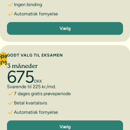
Ingen binding
Automatisk fornyelse
1 måned
Vælg
Spar
GODT VALG TIL EKSAMEN
10%
3 måneder
675
DKK
Svarende til 225 kr./md.
7 dages gratis prøveperiode
Betal kvartalsvis
Automatisk fornyelse
3 måneder
Vælg