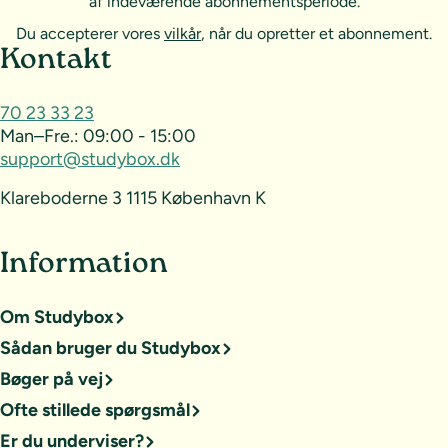
af indeværende abonnementsperiode.
Du accepterer vores
vilkår
, når du opretter et abonnement.
Sideoversigt og kontakt
Kontakt
70 23 33 23
Man–Fre.:
09:00 - 15:00
support@studybox.dk
Klareboderne 3 1115 København K
Information
Om Studybox
Sådan bruger du Studybox
Bøger på vej
Ofte stillede spørgsmål
Er du underviser?