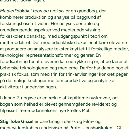
Mediedidaktik i teori og praksis
er en grundbog, der
kombinerer produktion og analyse på baggrund af
forskningsbaseret viden. Her belyses centrale og
grundlæggende aspekter ved medieundervisning i
folkeskolens danskfag, med udgangspunkt i teori om
multimodalitet. Det mediedidaktiske fokus er at lære eleverne
at producere og analysere tekster knyttet til forskellige medier,
teknologier, repræsentationsformer og genrer. En
forudsætning for at eleverne kan udtrykke sig er, at de lærer at
beherske teknologierne bag medierne. Derfor har denne bog et
praktisk fokus, som med trin for trin-anvisninger konkret peger
på de mulige koblinger mellem produktive og analytiske
aktiviteter i undervisningen.
I denne 2. udgave er en række af kapitlerne nyskrevne, og
bogen som helhed er blevet gennemgående revideret og
tilpasset læreruddannelsens nye Fælles Mål.
Stig Toke Gissel
er cand.mag. i dansk og Film- og
medievidenskab og underviser på Professionshøjskolen UCL,