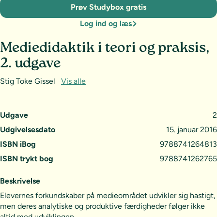
Prøv Studybox gratis
Log ind og læs
Mediedidaktik i teori og praksis,
2. udgave
Stig Toke Gissel
Vis alle
Udgave
2
Udgivelsesdato
15. januar 2016
ISBN iBog
9788741264813
ISBN trykt bog
9788741262765
Beskrivelse
Elevernes forkundskaber på medieområdet udvikler sig hastigt,
men deres analytiske og produktive færdigheder følger ikke
altid med udviklingen.