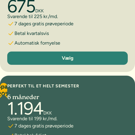
675
DKK
Svarende til 225 kr./md.
7 dages gratis prøveperiode
Betal kvartalsvis
Automatisk fornyelse
3 måneder
Vælg
Spar
PERFEKT TIL ET HELT SEMESTER
20%
6 måneder
1.194
DKK
Svarende til 199 kr./md.
7 dages gratis prøveperiode