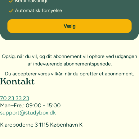
Betal halvårligt
Automatisk fornyelse
6 måneder
Vælg
Opsig, når du vil, og dit abonnement vil ophøre ved udgangen
af indeværende abonnementsperiode.
Du accepterer vores
vilkår
, når du opretter et abonnement.
Sideoversigt og kontakt
Kontakt
70 23 33 23
Man–Fre.:
09:00 - 15:00
support@studybox.dk
Klareboderne 3 1115 København K