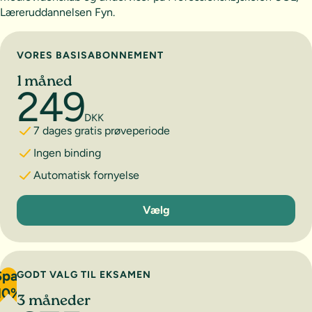
Læreruddannelsen Fyn.
Vælg abonnement
VORES BASISABONNEMENT
1 måned
249
DKK
7 dages gratis prøveperiode
Ingen binding
Automatisk fornyelse
1 måned
Vælg
Spar
GODT VALG TIL EKSAMEN
10%
3 måneder