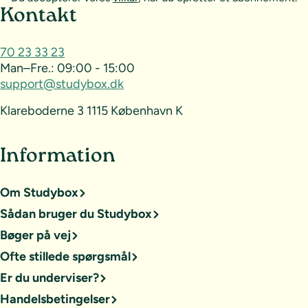
Sideoversigt og kontakt
Kontakt
70 23 33 23
Man–Fre.:
09:00 - 15:00
support@studybox.dk
Klareboderne 3 1115 København K
Information
Om Studybox
Sådan bruger du Studybox
Bøger på vej
Ofte stillede spørgsmål
Er du underviser?
Handelsbetingelser