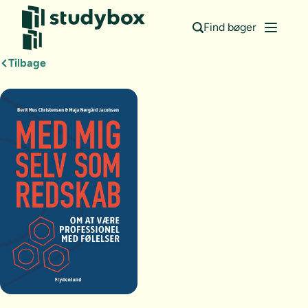
Find bøger
Tilbage