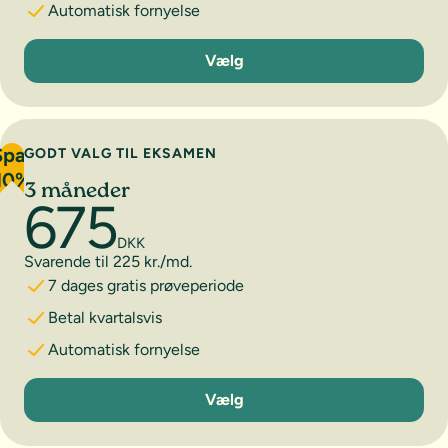
Automatisk fornyelse
1 måned
Vælg
Spar
GODT VALG TIL EKSAMEN
10%
3 måneder
675
DKK
Svarende til 225 kr./md.
7 dages gratis prøveperiode
Betal kvartalsvis
Automatisk fornyelse
3 måneder
Vælg