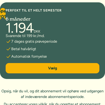
Spar
PERFEKT TIL ET HELT SEMESTER
20%
6 måneder
1.194
DKK
Svarende til 199 kr./md.
7 dages gratis prøveperiode
Betal halvårligt
Automatisk fornyelse
6 måneder
Vælg
Opsig, når du vil, og dit abonnement vil ophøre ved udgangen
af indeværende abonnementsperiode.
Du accepterer vores
vilkår
, når du opretter et abonnement.