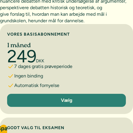
nuancere debatten med kritisk undersøgelse af argumenter,
perspektivere debatten historisk og teoretisk, og
give forslag til, hvordan man kan arbejde med mål i
grundskolen, herunder mål for dannelse.
Vælg abonnement
VORES BASISABONNEMENT
1 måned
249
DKK
7 dages gratis prøveperiode
Ingen binding
Automatisk fornyelse
1 måned
Vælg
Spar
GODT VALG TIL EKSAMEN