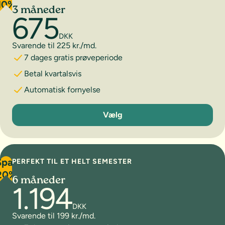
10%
3 måneder
675
DKK
Svarende til 225 kr./md.
7 dages gratis prøveperiode
Betal kvartalsvis
Automatisk fornyelse
3 måneder
Vælg
Spar
PERFEKT TIL ET HELT SEMESTER
20%
6 måneder
1.194
DKK
Svarende til 199 kr./md.