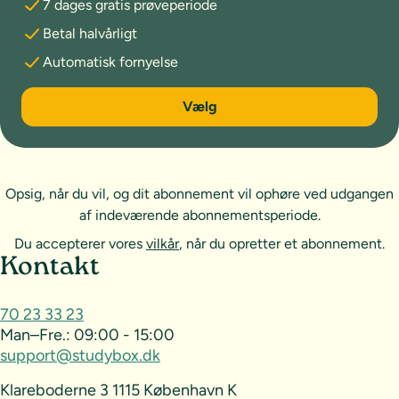
7 dages gratis prøveperiode
Betal halvårligt
Automatisk fornyelse
6 måneder
Vælg
Opsig, når du vil, og dit abonnement vil ophøre ved udgangen
af indeværende abonnementsperiode.
Du accepterer vores
vilkår
, når du opretter et abonnement.
Sideoversigt og kontakt
Kontakt
70 23 33 23
Man–Fre.:
09:00 - 15:00
support@studybox.dk
Klareboderne 3 1115 København K