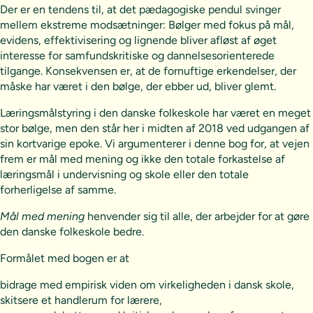
Der er en tendens til, at det pædagogiske pendul svinger
mellem ekstreme modsætninger: Bølger med fokus på mål,
evidens, effektivisering og lignende bliver afløst af øget
interesse for samfundskritiske og dannelsesorienterede
tilgange. Konsekvensen er, at de fornuftige erkendelser, der
måske har været i den bølge, der ebber ud, bliver glemt.
Læringsmålstyring i den danske folkeskole har været en meget
stor bølge, men den står her i midten af 2018 ved udgangen af
sin kortvarige epoke. Vi argumenterer i denne bog for, at vejen
frem er mål med mening og ikke den totale forkastelse af
læringsmål i undervisning og skole eller den totale
forherligelse af samme.
Mål med mening
henvender sig til alle, der arbejder for at gøre
den danske folkeskole bedre.
Formålet med bogen er at
bidrage med empirisk viden om virkeligheden i dansk skole,
skitsere et handlerum for lærere,