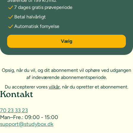
Svarende til 199 kr./md.
7 dages gratis prøveperiode
Betal halvårligt
Automatisk fornyelse
6 måneder
Vælg
Opsig, når du vil, og dit abonnement vil ophøre ved udgangen
af indeværende abonnementsperiode.
Du accepterer vores
vilkår
, når du opretter et abonnement.
Sideoversigt og kontakt
Kontakt
70 23 33 23
Man–Fre.:
09:00 - 15:00
support@studybox.dk