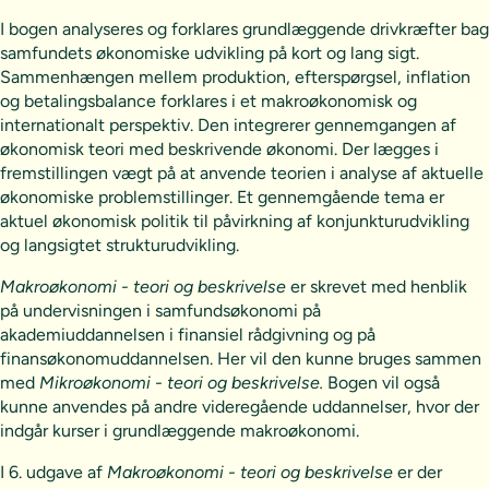
I bogen analyseres og forklares grundlæggende drivkræfter bag
samfundets økonomiske udvikling på kort og lang sigt.
Sammenhængen mellem produktion, efterspørgsel, inflation
og betalingsbalance forklares i et makroøkonomisk og
internationalt perspektiv.
Den integrerer gennemgangen af
økonomisk teori med beskrivende økonomi. Der lægges i
fremstillingen vægt på at anvende teorien i analyse af aktuelle
økonomiske problemstillinger. Et gennemgående tema er
aktuel økonomisk politik til påvirkning af konjunkturudvikling
og langsigtet strukturudvikling.
Makroøkonomi - teori og beskrivelse
er skrevet med henblik
på undervisningen i samfundsøkonomi på
akademiuddannelsen i finansiel rådgivning og på
finansøkonomuddannelsen. Her vil den kunne bruges sammen
med
Mikroøkonomi - teori og beskrivelse.
Bogen vil også
kunne anvendes på andre videregående uddannelser, hvor der
indgår kurser i grundlæggende makroøkonomi.
I 6. udgave af
Makroøkonomi - teori og beskrivelse
er der