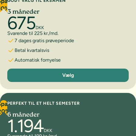
Spar
GODT VALG TIL EKSAMEN
10%
3 måneder
675
DKK
Svarende til 225 kr./md.
7 dages gratis prøveperiode
Betal kvartalsvis
Automatisk fornyelse
3 måneder
Vælg
Spar
PERFEKT TIL ET HELT SEMESTER
20%
6 måneder
1.194
DKK