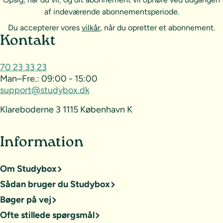
af indeværende abonnementsperiode.
Du accepterer vores
vilkår
, når du opretter et abonnement.
Sideoversigt og kontakt
Kontakt
70 23 33 23
Man–Fre.:
09:00 - 15:00
support@studybox.dk
Klareboderne 3 1115 København K
Information
Om Studybox
Sådan bruger du Studybox
Bøger på vej
Ofte stillede spørgsmål