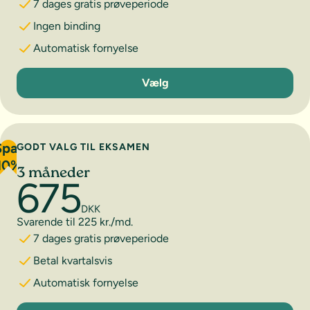
7 dages gratis prøveperiode
Ingen binding
Automatisk fornyelse
1 måned
Vælg
Spar
GODT VALG TIL EKSAMEN
10%
3 måneder
675
DKK
Svarende til 225 kr./md.
7 dages gratis prøveperiode
Betal kvartalsvis
Automatisk fornyelse
3 måneder