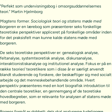
"Perfekt som undervisningsbog i omsorgsuddannelsernes
teori." Martin Hjelmborg
Magtens former. Sociologisk teori og statens møde med
borgeren
er en lærebog som præsenterer seks forskellige
teoretiske perspektiver appliceret på forskellige områder inden
for det praksisfelt man kunne kalde statens møde med
borgeren.
De seks teoretiske perspektiver er: genealogisk analyse,
feltanalyse, systemteoretisk analyse, diskursanalyse,
interaktionistiskanalyse og institutionel analyse. Fokus er på en
række teorier/ teoretikere som i disse år er særligt anvendt
blandt studerende og forskere, der beskæftiger sig med socialt
arbejde og det menneskebehandlende område. Hvert
perspektiv præsenteres med en kort biografisk introduktion til
den centrale teoretiker, en gennemgang af de teoretiske
hovedbegreber, som er relevante for analysen af statens møde
med borgeren.
Bogens formål er dobbelt: dels skal analyserne tydeliggøre,