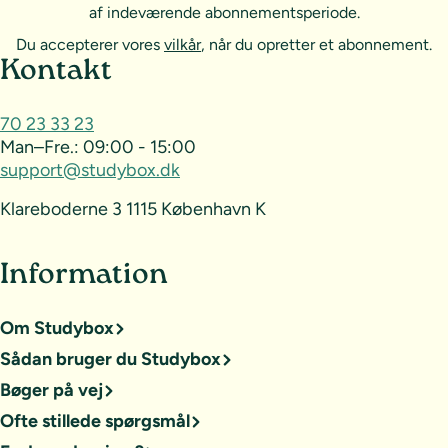
af indeværende abonnementsperiode.
Du accepterer vores
vilkår
, når du opretter et abonnement.
Sideoversigt og kontakt
Kontakt
70 23 33 23
Man–Fre.:
09:00 - 15:00
support@studybox.dk
Klareboderne 3 1115 København K
Information
Om Studybox
Sådan bruger du Studybox
Bøger på vej
Ofte stillede spørgsmål