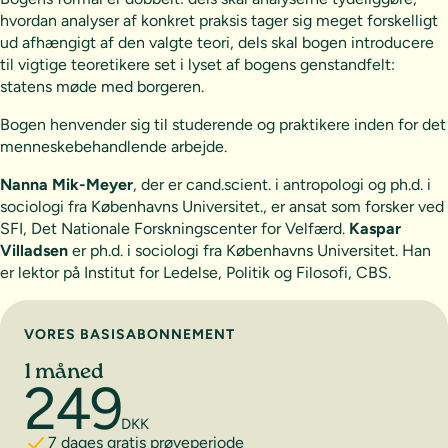
hvordan analyser af konkret praksis tager sig meget forskelligt
ud afhængigt af den valgte teori, dels skal bogen introducere
til vigtige teoretikere set i lyset af bogens genstandfelt:
statens møde med borgeren.
Bogen henvender sig til studerende og praktikere inden for det
menneskebehandlende arbejde.
Nanna Mik-Meyer
, der er cand.scient. i antropologi og ph.d. i
sociologi fra Københavns Universitet., er ansat som forsker ved
SFI, Det Nationale Forskningscenter for Velfærd.
Kaspar
Villadsen
er ph.d. i sociologi fra Københavns Universitet. Han
er lektor på Institut for Ledelse, Politik og Filosofi, CBS.
Vælg abonnement
VORES BASISABONNEMENT
1 måned
249
DKK
7 dages gratis prøveperiode