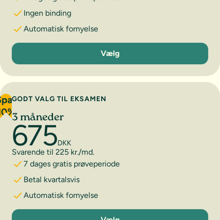
Ingen binding
Automatisk fornyelse
1 måned
Vælg
Spar
GODT VALG TIL EKSAMEN
10%
3 måneder
675
DKK
Svarende til 225 kr./md.
7 dages gratis prøveperiode
Betal kvartalsvis
Automatisk fornyelse
3 måneder
Vælg