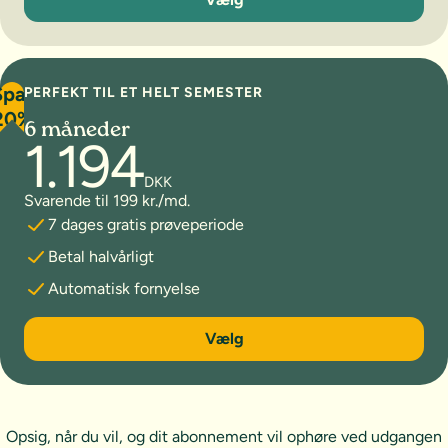
Spar
PERFEKT TIL ET HELT SEMESTER
20%
6 måneder
1.194
DKK
Svarende til 199 kr./md.
7 dages gratis prøveperiode
Betal halvårligt
Automatisk fornyelse
6 måneder
Vælg
Opsig, når du vil, og dit abonnement vil ophøre ved udgangen