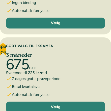
Ingen binding
Automatisk fornyelse
1 måned
Vælg
Spar
GODT VALG TIL EKSAMEN
10%
3 måneder
675
DKK
Svarende til 225 kr./md.
7 dages gratis prøveperiode
Betal kvartalsvis
Automatisk fornyelse
3 måneder
Vælg