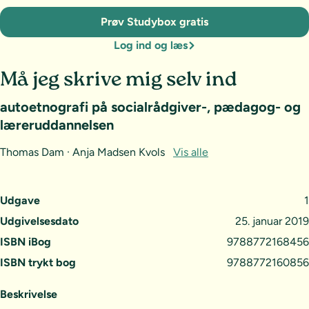
Prøv Studybox gratis
Log ind og læs
Må jeg skrive mig selv ind
autoetnografi på socialrådgiver-, pædagog- og
læreruddannelsen
Thomas Dam · Anja Madsen Kvols
Vis alle
Udgave
1
Udgivelsesdato
25. januar 2019
ISBN iBog
9788772168456
ISBN trykt bog
9788772160856
Beskrivelse