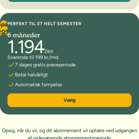
Spar
PERFEKT TIL ET HELT SEMESTER
20%
6 måneder
1.194
DKK
Svarende til 199 kr./md.
7 dages gratis prøveperiode
Betal halvårligt
Automatisk fornyelse
6 måneder
Vælg
Opsig, når du vil, og dit abonnement vil ophøre ved udgangen
af indeværende abonnementsperiode.