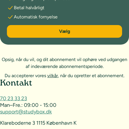
Betal halvårligt
Automatisk fornyelse
6 måneder
Vælg
Opsig, når du vil, og dit abonnement vil ophøre ved udgangen
af indeværende abonnementsperiode.
Du accepterer vores
vilkår
, når du opretter et abonnement.
Sideoversigt og kontakt
Kontakt
70 23 33 23
Man–Fre.:
09:00 - 15:00
support@studybox.dk
Klareboderne 3 1115 København K