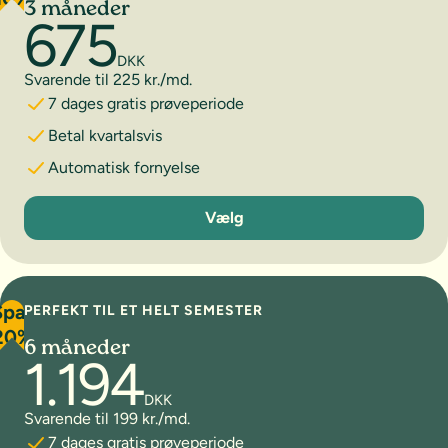
3 måneder
675
DKK
Svarende til 225 kr./md.
7 dages gratis prøveperiode
Betal kvartalsvis
Automatisk fornyelse
3 måneder
Vælg
Spar
PERFEKT TIL ET HELT SEMESTER
20%
6 måneder
1.194
DKK
Svarende til 199 kr./md.
7 dages gratis prøveperiode