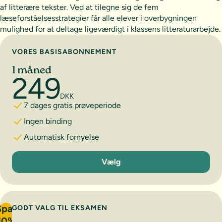
af litterære tekster. Ved at tilegne sig de fem
læseforståelsesstrategier får alle elever i overbygningen
mulighed for at deltage ligeværdigt i klassens litteraturarbejde.
Vælg abonnement
VORES BASISABONNEMENT
1 måned
249
DKK
7 dages gratis prøveperiode
Ingen binding
Automatisk fornyelse
1 måned
Vælg
Spar
GODT VALG TIL EKSAMEN
10%