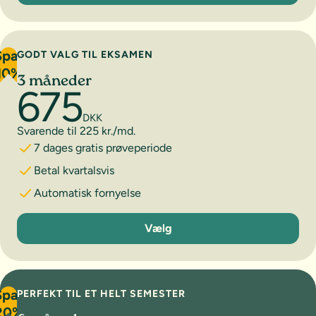
Spar
GODT VALG TIL EKSAMEN
10%
3 måneder
675
DKK
Svarende til 225 kr./md.
7 dages gratis prøveperiode
Betal kvartalsvis
Automatisk fornyelse
3 måneder
Vælg
Spar
PERFEKT TIL ET HELT SEMESTER
20%