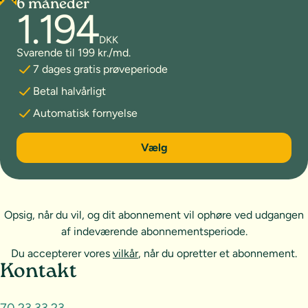
6 måneder
1.194
DKK
Svarende til 199 kr./md.
7 dages gratis prøveperiode
Betal halvårligt
Automatisk fornyelse
6 måneder
Vælg
Opsig, når du vil, og dit abonnement vil ophøre ved udgangen
af indeværende abonnementsperiode.
Du accepterer vores
vilkår
, når du opretter et abonnement.
Sideoversigt og kontakt
Kontakt