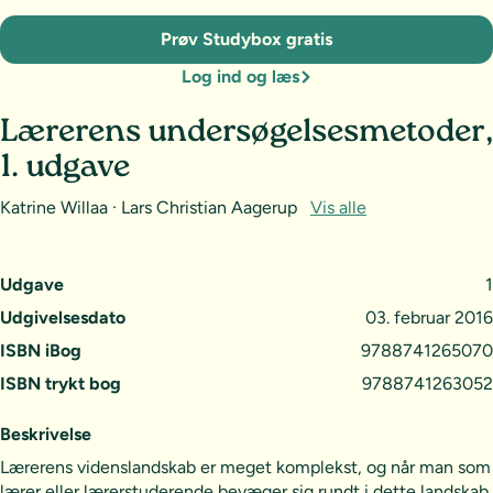
Prøv Studybox gratis
Log ind og læs
Lærerens undersøgelsesmetoder,
1. udgave
Katrine Willaa · Lars Christian Aagerup
Vis alle
Udgave
1
Udgivelsesdato
03. februar 2016
ISBN iBog
9788741265070
ISBN trykt bog
9788741263052
Beskrivelse
Lærerens videnslandskab er meget komplekst, og når man som
lærer eller lærerstuderende bevæger sig rundt i dette landskab,