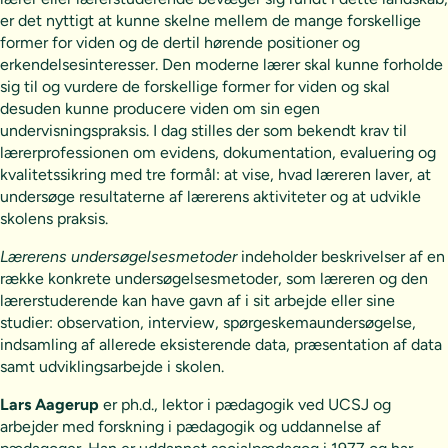
er det nyttigt at kunne skelne mellem de mange forskellige
former for viden og de dertil hørende positioner og
erkendelsesinteresser. Den moderne lærer skal kunne forholde
sig til og vurdere de forskellige former for viden og skal
desuden kunne producere viden om sin egen
undervisningspraksis. I dag stilles der som bekendt krav til
lærerprofessionen om evidens, dokumentation, evaluering og
kvalitetssikring med tre formål: at vise, hvad læreren laver, at
undersøge resultaterne af lærerens aktiviteter og at udvikle
skolens praksis.
Lærerens undersøgelsesmetoder
indeholder beskrivelser af en
række konkrete undersøgelsesmetoder, som læreren og den
lærerstuderende kan have gavn af i sit arbejde eller sine
studier: observation, interview, spørgeskemaundersøgelse,
indsamling af allerede eksisterende data, præsentation af data
samt udviklingsarbejde i skolen.
Lars Aagerup
er ph.d., lektor i pædagogik ved UCSJ og
arbejder med forskning i pædagogik og uddannelse af