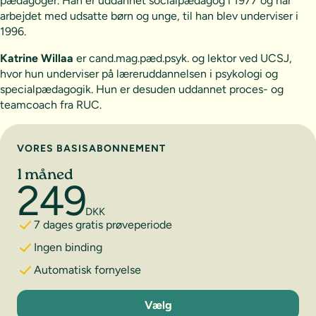
pædagoger. Han er uddannet socialpædagog i 1977 og har
arbejdet med udsatte børn og unge, til han blev underviser i
1996.
Katrine Willaa
er cand.mag.pæd.psyk. og lektor ved UCSJ,
hvor hun underviser på læreruddannelsen i psykologi og
specialpædagogik. Hun er desuden uddannet proces- og
teamcoach fra RUC.
Vælg abonnement
VORES BASISABONNEMENT
1 måned
249
DKK
7 dages gratis prøveperiode
Ingen binding
Automatisk fornyelse
1 måned
Vælg